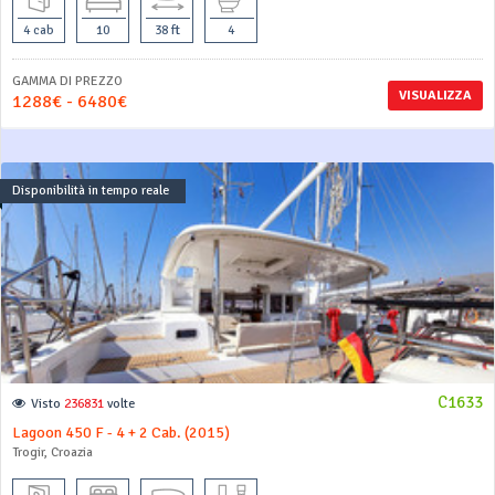
4 cab
10
38 ft
4
GAMMA DI PREZZO
VISUALIZZA
1288€ - 6480€
Disponibilità in tempo reale
C1633
Visto
236831
volte
Lagoon 450 F - 4 + 2 Cab. (2015)
Trogir, Croazia