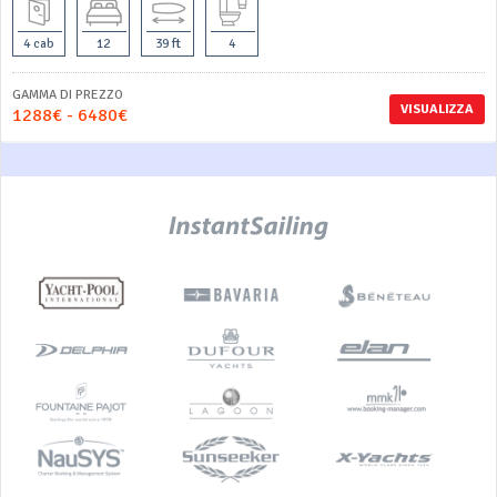
4 cab
12
39 ft
4
GAMMA DI PREZZO
VISUALIZZA
1288€ - 6480€