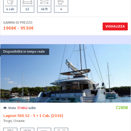
4 cab
12
46 ft
4
GAMMA DI PREZZO
VISUALIZZA
1968€ - 9530€
Disponibilità in tempo reale
C2808
Visto
374842
volte
Lagoon 560 S2 - 5 + 1 Cab. (2016)
Trogir, Croazia