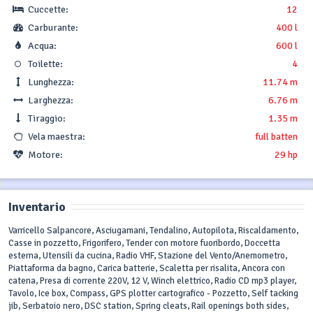
Cuccette:
12
Carburante:
400 l
Acqua:
600 l
Toilette:
4
Lunghezza:
11.74 m
Larghezza:
6.76 m
Tiraggio:
1.35 m
Vela maestra:
full batten
Motore:
29 hp
Inventario
Varricello Salpancore, Asciugamani, Tendalino, Autopilota, Riscaldamento,
Casse in pozzetto, Frigorifero, Tender con motore fuoribordo, Doccetta
esterna, Utensili da cucina, Radio VHF, Stazione del Vento/Anemometro,
Piattaforma da bagno, Carica batterie, Scaletta per risalita, Ancora con
catena, Presa di corrente 220V, 12 V, Winch elettrico, Radio CD mp3 player,
Tavolo, Ice box, Compass, GPS plotter cartografico - Pozzetto, Self tacking
jib, Serbatoio nero, DSC station, Spring cleats, Rail openings both sides,