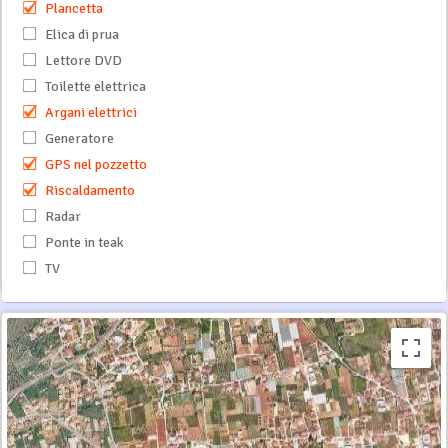
Plancetta
Elica di prua
Lettore DVD
Toilette elettrica
Argani elettrici
Generatore
GPS nel pozzetto
Riscaldamento
Radar
Ponte in teak
TV