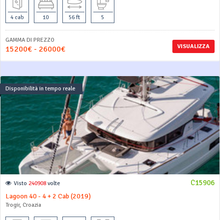
4 cab
10
56 ft
5
GAMMA DI PREZZO
VISUALIZZA
15200€ - 26000€
Disponibilità in tempo reale
C15906
Visto
240908
volte
Lagoon 40 - 4 + 2 Cab (2019)
Trogir, Croazia