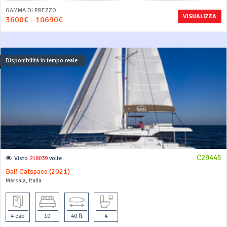
GAMMA DI PREZZO
VISUALIZZA
3600€ - 10690€
Disponibilità in tempo reale
C29445
Visto
218039
volte
Bali Catspace (2021)
Marsala, Italia
4 cab
10
40 ft
4