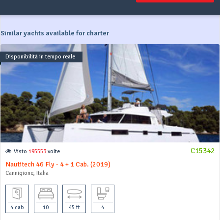
Similar yachts available for charter
Disponibilità in tempo reale
C15342
Visto
195553
volte
Nautitech 46 Fly - 4 + 1 Cab. (2019)
Cannigione, Italia
4 cab
10
45 ft
4