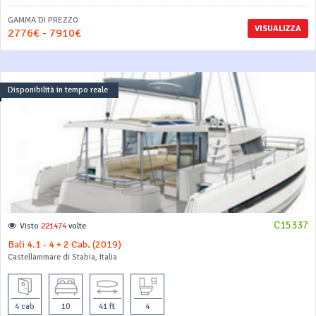
GAMMA DI PREZZO
VISUALIZZA
2776€ - 7910€
Disponibilità in tempo reale
C15337
Visto
221474
volte
Bali 4.1 - 4 + 2 Cab. (2019)
Castellammare di Stabia, Italia
4 cab
10
41 ft
4