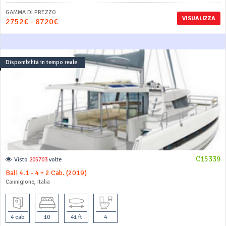
GAMMA DI PREZZO
VISUALIZZA
2752€ - 8720€
Disponibilità in tempo reale
C15339
Visto
205703
volte
Bali 4.1 - 4 + 2 Cab. (2019)
Cannigione, Italia
4 cab
10
41 ft
4