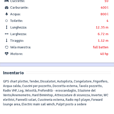
Cuccette:
10
Carburante:
400 l
Acqua:
800 l
Toilette:
4
Lunghezza:
12.35 m
Larghezza:
6.72 m
Tiraggio:
1.12 m
Vela maestra:
full batten
Motore:
40 hp
Inventario
GPS chart plotter, Tender, Dissalatori, Autopilota, Congelatore, Frigorifero,
Acqua calda, Cuscini per pozzetto, Doccetta esterna, Tavolo pozzetto,
Radio VHF, Log, Velocità, Profondità - ecoscandaglio, Stazione del
Vento/Anemometro, Hard Biminitop, Attrezzature di sicurezza, Inverter, WC
elettrici, Pannelli solari, Cuscineria esterna, Radio mp3 player, Forward
lounge area, Electric main sail winch, Pulpit posto a sedere