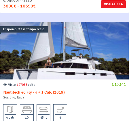
GAMMA DI PREZZO
VISUALIZZA
3600€ - 10690€
Disponibilità in tempo reale
C15341
Visto
197053
volte
Nautitech 46 Fly - 4 + 1 Cab. (2019)
Scarlino, Italia
4 cab
10
45 ft
4