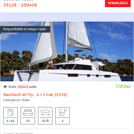
VISUALIZZA
3312€ - 10940€
Disponibilità in tempo reale
C15342
Visto
192423
volte
Nautitech 46 Fly - 4 + 1 Cab. (2019)
Cannigione, Italia
4 cab
10
45 ft
4