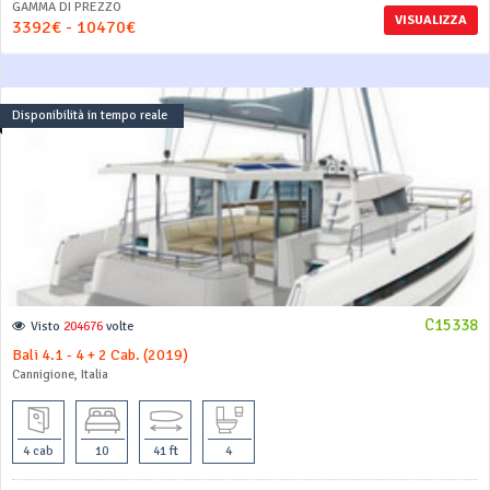
GAMMA DI PREZZO
VISUALIZZA
3392€ - 10470€
Disponibilità in tempo reale
C15338
Visto
204676
volte
Bali 4.1 - 4 + 2 Cab. (2019)
Cannigione, Italia
4 cab
10
41 ft
4