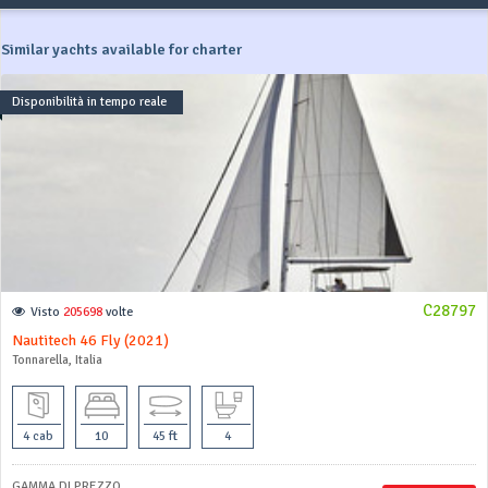
Similar yachts available for charter
Disponibilità in tempo reale
C28797
Visto
205698
volte
Nautitech 46 Fly (2021)
Tonnarella, Italia
4 cab
10
45 ft
4
GAMMA DI PREZZO