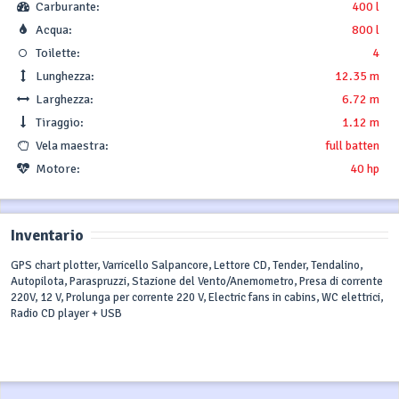
Carburante:
400 l
Acqua:
800 l
Toilette:
4
Lunghezza:
12.35 m
Larghezza:
6.72 m
Tiraggio:
1.12 m
Vela maestra:
full batten
Motore:
40 hp
Inventario
GPS chart plotter, Varricello Salpancore, Lettore CD, Tender, Tendalino,
Autopilota, Paraspruzzi, Stazione del Vento/Anemometro, Presa di corrente
220V, 12 V, Prolunga per corrente 220 V, Electric fans in cabins, WC elettrici,
Radio CD player + USB