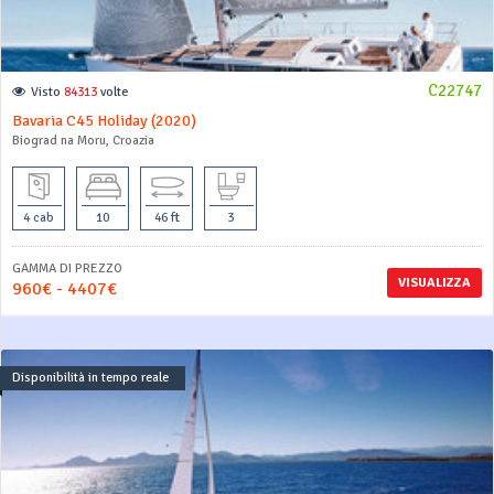
C22747
Visto
84313
volte
Bavaria C45 Holiday (2020)
Biograd na Moru, Croazia
4 cab
10
46 ft
3
GAMMA DI PREZZO
VISUALIZZA
960€ - 4407€
Disponibilità in tempo reale