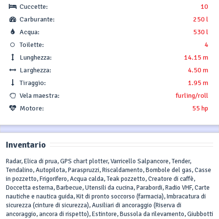
Cuccette:
10
Carburante:
250 l
Acqua:
530 l
Toilette:
4
Lunghezza:
14.15 m
Larghezza:
4.50 m
Tiraggio:
1.95 m
Vela maestra:
furling/roll
Motore:
55 hp
Inventario
Radar, Elica di prua, GPS chart plotter, Varricello Salpancore, Tender,
Tendalino, Autopilota, Paraspruzzi, Riscaldamento, Bombole del gas, Casse
in pozzetto, Frigorifero, Acqua calda, Teak pozzetto, Creatore di caffè,
Doccetta esterna, Barbecue, Utensili da cucina, Parabordi, Radio VHF, Carte
nautiche e nautica guida, Kit di pronto soccorso (farmacia), Imbracatura di
sicurezza (cinture di sicurezza), Ausiliari di ancoraggio (Riserva di
ancoraggio, ancora di rispetto), Estintore, Bussola da rilevamento, Giubbotti