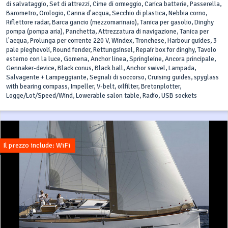
di salvataggio, Set di attrezzi, Cime di ormeggio, Carica batterie, Passerella,
Barometro, Orologio, Canna d'acqua, Secchio di plastica, Nebbia corno,
Riflettore radar, Barca gancio (mezzomarinaio), Tanica per gasolio, Dinghy
pompa (pompa aria), Panchetta, Attrezzatura di navigazione, Tanica per
l'acqua, Prolunga per corrente 220 V, Windex, Tronchese, Harbour guides, 3
pale pieghevoli, Round fender, Rettungsinsel, Repair box for dinghy, Tavolo
esterno con la luce, Gomena, Anchor linea, Springleine, Ancora principale,
Gennaker-device, Black conus, Black ball, Anchor swivel, Lampada,
Salvagente + Lampeggiante, Segnali di soccorso, Cruising guides, spyglass
with bearing compass, Impeller, V-belt, oilfilter, Bretonplotter,
Logge/Lot/Speed/Wind, Lowerable salon table, Radio, USB sockets
Il prezzo include: WiFi