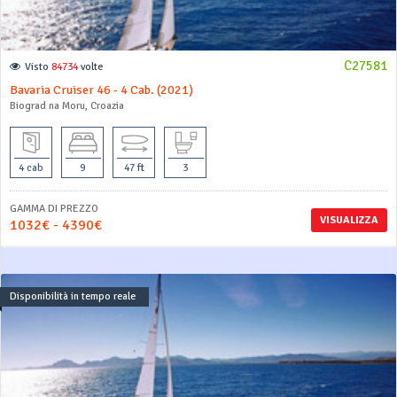
C27581
Visto
84734
volte
Bavaria Cruiser 46 - 4 Cab. (2021)
Biograd na Moru, Croazia
4 cab
9
47 ft
3
GAMMA DI PREZZO
VISUALIZZA
1032€ - 4390€
Disponibilità in tempo reale