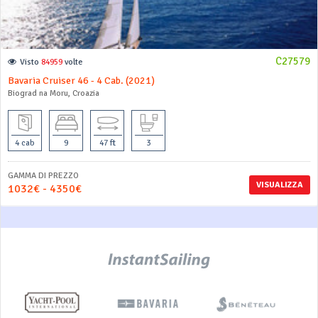
C27579
Visto
84959
volte
Bavaria Cruiser 46 - 4 Cab. (2021)
Biograd na Moru, Croazia
4 cab
9
47 ft
3
GAMMA DI PREZZO
VISUALIZZA
1032€ - 4350€