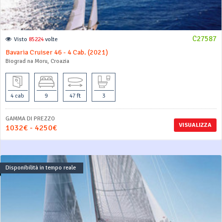
C27587
Visto
85224
volte
Bavaria Cruiser 46 - 4 Cab. (2021)
Biograd na Moru, Croazia
4 cab
9
47 ft
3
GAMMA DI PREZZO
VISUALIZZA
1032€ - 4250€
Disponibilità in tempo reale