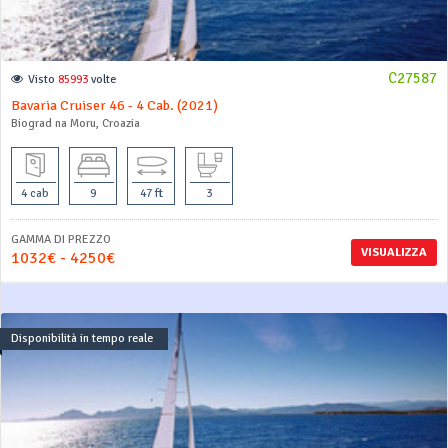
C27587
Visto
85993
volte
Bavaria Cruiser 46 - 4 Cab. (2021)
Biograd na Moru, Croazia
4 cab
9
47 ft
3
GAMMA DI PREZZO
VISUALIZZA
1032€ - 4250€
Disponibilità in tempo reale