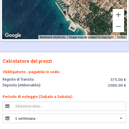
Keyboard shortcuts
Image may be subject to copyright
Terms
Calcolatore dei prezzi
Obbligatorio - pagabile in sede:
Registro di Transito:
375.00 €
Deposito (rimborsabile):
2000.00 €
Periodo di noleggio (Sabato a Sabato):
1 settimana