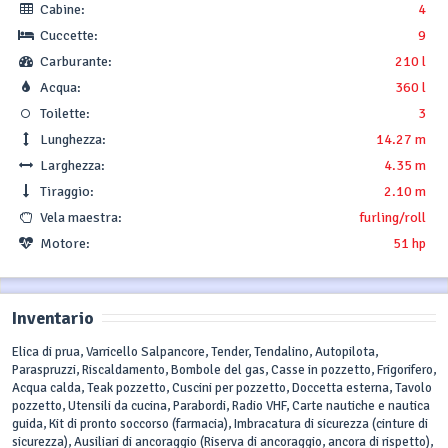
Cabine:
4
Cuccette:
9
Carburante:
210 l
Acqua:
360 l
Toilette:
3
Lunghezza:
14.27 m
Larghezza:
4.35 m
Tiraggio:
2.10 m
Vela maestra:
furling/roll
Motore:
51 hp
Inventario
Elica di prua, Varricello Salpancore, Tender, Tendalino, Autopilota,
Paraspruzzi, Riscaldamento, Bombole del gas, Casse in pozzetto, Frigorifero,
Acqua calda, Teak pozzetto, Cuscini per pozzetto, Doccetta esterna, Tavolo
pozzetto, Utensili da cucina, Parabordi, Radio VHF, Carte nautiche e nautica
guida, Kit di pronto soccorso (farmacia), Imbracatura di sicurezza (cinture di
sicurezza), Ausiliari di ancoraggio (Riserva di ancoraggio, ancora di rispetto),