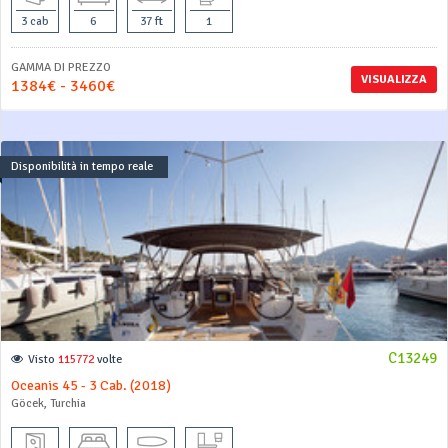
3 cab
6
37 ft
1
GAMMA DI PREZZO
VISUALIZZA
1384€ - 3460€
Disponibilità in tempo reale
C13249
Visto
115772
volte
Oceanis 45 - 3 Cab. (2018)
Göcek, Turchia