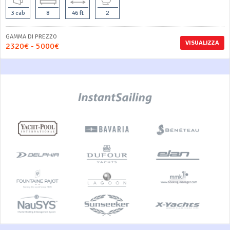
3 cab
8
46 ft
2
GAMMA DI PREZZO
VISUALIZZA
2320€ - 5000€