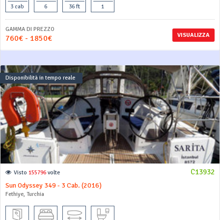
3 cab
6
36 ft
1
GAMMA DI PREZZO
VISUALIZZA
760€ - 1850€
Disponibilità in tempo reale
C13932
Visto
155796
volte
Sun Odyssey 349 - 3 Cab. (2016)
Fethiye, Turchia