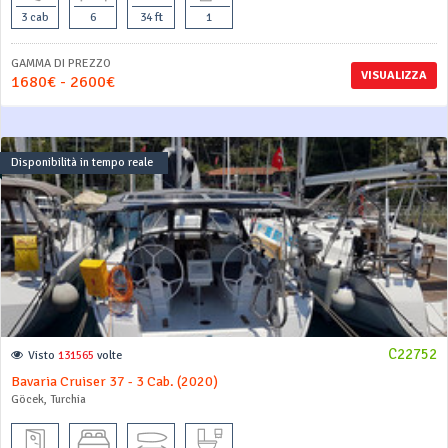
3 cab
6
34 ft
1
GAMMA DI PREZZO
VISUALIZZA
1680€ - 2600€
Disponibilità in tempo reale
C22752
Visto
131565
volte
Bavaria Cruiser 37 - 3 Cab. (2020)
Göcek, Turchia