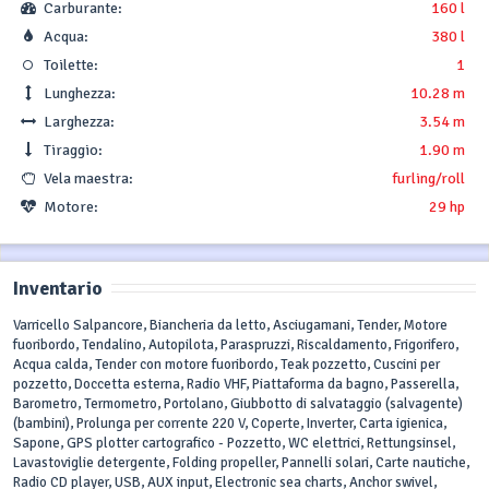
Carburante:
160 l
Acqua:
380 l
Toilette:
1
Lunghezza:
10.28 m
Larghezza:
3.54 m
Tiraggio:
1.90 m
Vela maestra:
furling/roll
Motore:
29 hp
Inventario
Varricello Salpancore, Biancheria da letto, Asciugamani, Tender, Motore
fuoribordo, Tendalino, Autopilota, Paraspruzzi, Riscaldamento, Frigorifero,
Acqua calda, Tender con motore fuoribordo, Teak pozzetto, Cuscini per
pozzetto, Doccetta esterna, Radio VHF, Piattaforma da bagno, Passerella,
Barometro, Termometro, Portolano, Giubbotto di salvataggio (salvagente)
(bambini), Prolunga per corrente 220 V, Coperte, Inverter, Carta igienica,
Sapone, GPS plotter cartografico - Pozzetto, WC elettrici, Rettungsinsel,
Lavastoviglie detergente, Folding propeller, Pannelli solari, Carte nautiche,
Radio CD player, USB, AUX input, Electronic sea charts, Anchor swivel,