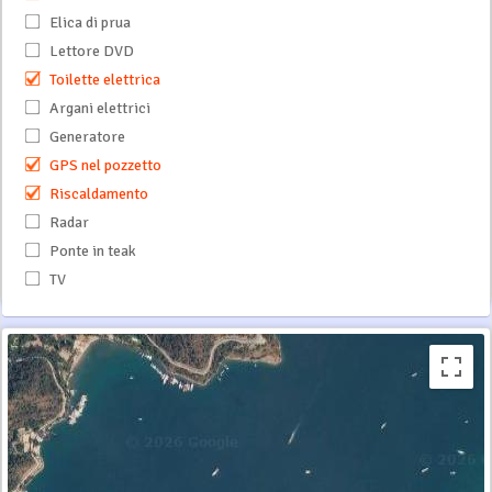
Elica di prua
Lettore DVD
Toilette elettrica
Argani elettrici
Generatore
GPS nel pozzetto
Riscaldamento
Radar
Ponte in teak
TV