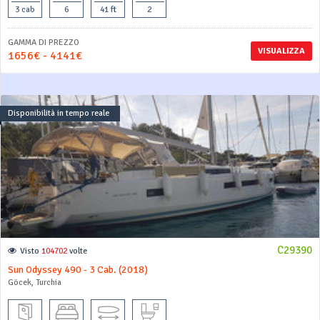
3 cab
6
41 ft
2
GAMMA DI PREZZO
VISUALIZZA
1656€ - 4141€
Disponibilità in tempo reale
C29390
Visto
104702
volte
Sun Odyssey 490 - 3 Cab. (2018)
Göcek, Turchia