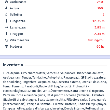
Carburante:
210 l
Acqua:
360 l
Toilette:
2
Lunghezza:
12.35 m
Larghezza:
3.95 m
Tiraggio:
2.35 m
Vela maestra:
furling/roll
Motore:
60 hp
Inventario
Elica di prua, GPS chart plotter, Varricello Salpancore, Biancheria da letto,
Asciugamani, Tender, Tendalino, Autopilota, Paraspruzzi, GPS, Attrezzatura
da snorkeling, Frigorifero, Acqua calda, Doccetta esterna, Utensili da cucina,
Forno, Fornello, Parabordi, Radio VHF, Log, Velocità, Profondità -
ecoscandaglio, Stazione del Vento/Anemometro, Barra timone di rispetto,
Carte nautiche e nautica guida, Kit di pronto soccorso (farmacia), Estintore,
Giubbotti di salvataggio, Scaletta per risalita, Riflettore radar, Barca gancio
(mezzomarinaio), Pompa di sentina - Electric, Batteria, Radio CD mp3 player,
Compass, Attrezzature di sicurezza, Inverter, Doccia interno, Rettungsinsel,