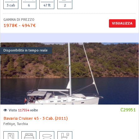
3 cab
6
47 ft
2
GAMMA DI PREZZO
VISUALIZZA
1978€ - 4947€
Disponibilità in tempo reale
C29951
Visto
117554
volte
Bavaria Cruiser 45 - 3 Cab. (2011)
Fethiye, Turchia