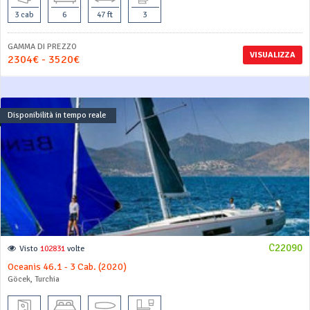
3 cab
6
47 ft
3
GAMMA DI PREZZO
VISUALIZZA
2304€ - 3520€
Disponibilità in tempo reale
C22090
Visto
102831
volte
Oceanis 46.1 - 3 Cab. (2020)
Göcek, Turchia