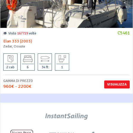
C5461
Visto
167719
volte
Elan 333 (2003)
Zadar, Croazia
2 cab
6
34 ft
1
GAMMA DI PREZZO
VISUALIZZA
960€ - 2200€