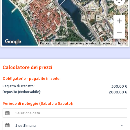
Keyboard shortcuts
Image may be subject to copyright
Terms
Calcolatore dei prezzi
Obbligatorio - pagabile in sede:
Registro di Transito:
300.00 €
Deposito (rimborsabile):
2000.00 €
Periodo di noleggio (Sabato a Sabato):
1 settimana