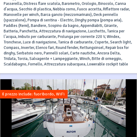
Passerella, Distress flare scatola, Barometro, Orologio, Binocolo, Canna
d'acqua, Secchio di plastica, Nebbia corno, Fuoco accetta, Riflettore radar,
Manovelle per winch, Barca gancio (mezzomarinaio), Deck pennello
(spazzalone), Pompa di sentina - Electric, Dinghy pompa (pompa aria),
Paddles (Remi), Bandiere, Scopino da bagno, Appendiabiti, Girante,
Batteria, Panchetta, Attrezzatura di navigazione, Lucchetto, Tanica per
l'acqua, Imbuto per carburante, Prolunga per corrente 220 V, Windex,
Tronchese, Luce di navigazione, Tanica di carburante, Coperte, Search light,
Compass, Inverter, Elenco fari, Round fender, Rettungsinsel, Repair box for
dinghy, Serbatoio nero, Pannelli solari, Carte nautiche, Ancora Delta,
Tridata, Torcia, Salvagente + Lampeggiante, Winch, Bitte di ormeggio,
Scaldabagno, Fornello, Attrezzatura subacquea, Lowerable cockpit table
Il prezzo include: fuoribordo, WiFi