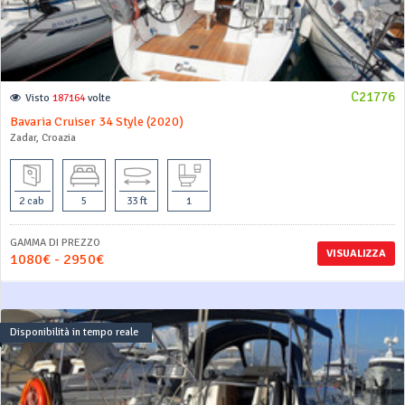
C21776
Visto
187164
volte
Bavaria Cruiser 34 Style (2020)
Zadar, Croazia
2 cab
5
33 ft
1
GAMMA DI PREZZO
VISUALIZZA
1080€ - 2950€
Disponibilità in tempo reale