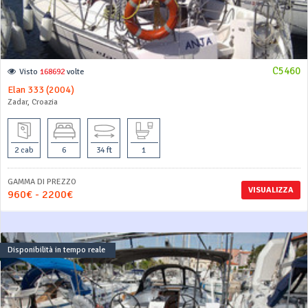
C5460
Visto
168692
volte
Elan 333 (2004)
Zadar, Croazia
2 cab
6
34 ft
1
GAMMA DI PREZZO
VISUALIZZA
960€ - 2200€
Disponibilità in tempo reale