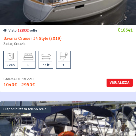
C18641
Visto
192932
volte
Bavaria Cruiser 34 Style (2019)
Zadar, Croazia
2 cab
6
33 ft
1
GAMMA DI PREZZO
VISUALIZZA
1040€ - 2950€
Disponibilità in tempo reale