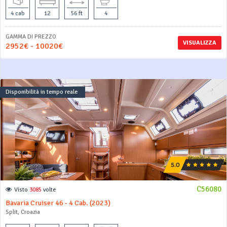
4 cab
12
56 ft
4
GAMMA DI PREZZO
VISUALIZZA
2952€ - 10020€
Disponibilità in tempo reale
C56080
Visto
3085
volte
Bavaria Cruiser 46 - 4 Cab. (2023)
Split, Croazia