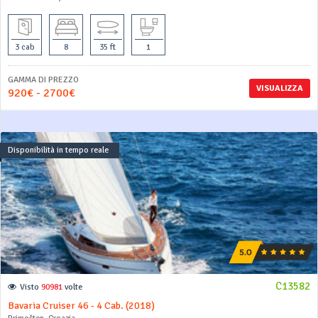
3 cab
8
35 ft
1
GAMMA DI PREZZO
VISUALIZZA
920€ - 2700€
Disponibilità in tempo reale
C13582
Visto
90981
volte
Bavaria Cruiser 46 - 4 Cab. (2018)