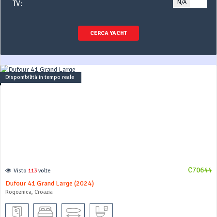
N/A
YE
TV:
CERCA YACHT
Disponibilità in tempo reale
C70644
Visto
113
volte
Dufour 41 Grand Large (2024)
Rogoznica, Croazia