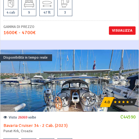
4 cab
9
47 ft
3
GAMMA DI PREZZO
VISUALIZZA
1600€ - 4700€
Disponibilità in tempo reale
C44590
Visto
26069
volte
Bavaria Cruiser 34 - 2 Cab. (2023)
Punat-Krk, Croazia