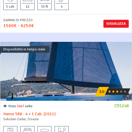
5 cab
12
55 ft
4
GAMMA DI PREZZO
VISUALIZZA
1560€ - 6250€
Disponibilità in tempo reale
C55248
Visto
5647
volte
Hanse 588 - 4 + 1 Cab. (2022)
Sukošan-Zadar, Croazia