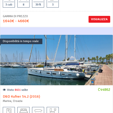
3 cab
8
39 ft
3
GAMMA DI PREZZO
VISUALIZZA
1640€ - 4660€
Disponibilità in tempo reale
C44862
Visto
8451
volte
D&D Kufner 54.2 (2016)
Marina, Croazia