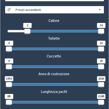
Prezzi ascendenti
Cabine
2
10
Toilette
0
10
Cuccette
0
20
Anno di costruzione
1950
2026
Lunghezza yacht
0ft
150ft