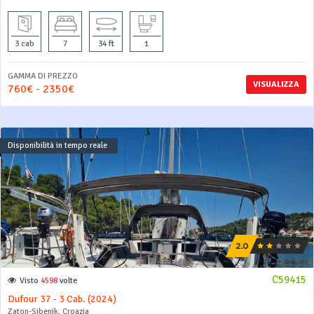
3 cab
7
34 ft
1
GAMMA DI PREZZO
VISUALIZZA
760€ - 2350€
Disponibilità in tempo reale
C59415
Visto
4598
volte
Dufour 37 - 3 Cab. (2024)
Zaton-Sibenik, Croazia