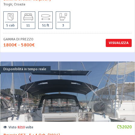
Trogir, Croazia
5 cab
11
51 ft
3
GAMMA DI PREZZO
VISUALIZZA
1800€ - 5800€
Disponibilità in tempo reale
C52020
Visto
8210
volte