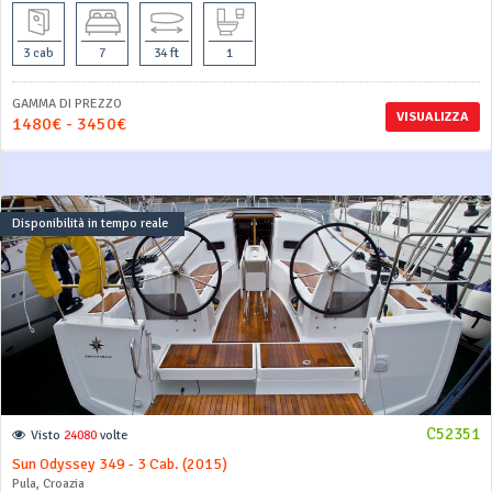
3 cab
7
34 ft
1
GAMMA DI PREZZO
VISUALIZZA
1480€ - 3450€
Disponibilità in tempo reale
C52351
Visto
24080
volte
Sun Odyssey 349 - 3 Cab. (2015)
Pula, Croazia