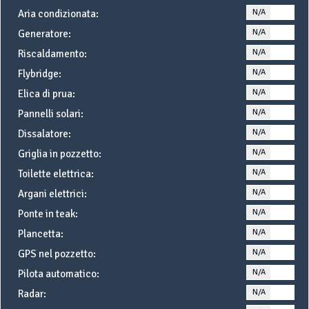
N/A
YE
Aria condizionata:
N/A
YE
Generatore:
N/A
YE
Riscaldamento:
N/A
YE
Flybridge:
N/A
YE
Elica di prua:
N/A
YE
Pannelli solari:
N/A
YE
Dissalatore:
N/A
YE
Griglia in pozzetto:
N/A
YE
Toilette elettrica:
N/A
YE
Argani elettrici:
N/A
YE
Ponte in teak:
N/A
YE
Plancetta:
N/A
YE
GPS nel pozzetto:
N/A
YE
Pilota automatico:
N/A
YE
Radar: