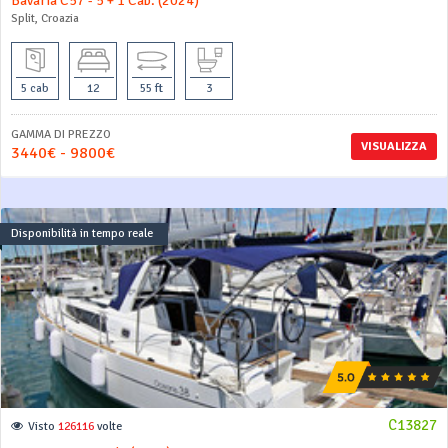
Bavaria C57 - 5 + 1 Cab. (2024)
Split, Croazia
5 cab
12
55 ft
3
GAMMA DI PREZZO
VISUALIZZA
3440€ - 9800€
Disponibilità in tempo reale
C13827
Visto
126116
volte