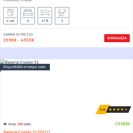
Primošten, Croazia
4 cab
9
47 ft
3
GAMMA DI PREZZO
VISUALIZZA
1596€ - 4350€
Disponibilità in tempo reale
C63896
Visto
330
volte
Bavaria Cruiser 51 (2017)