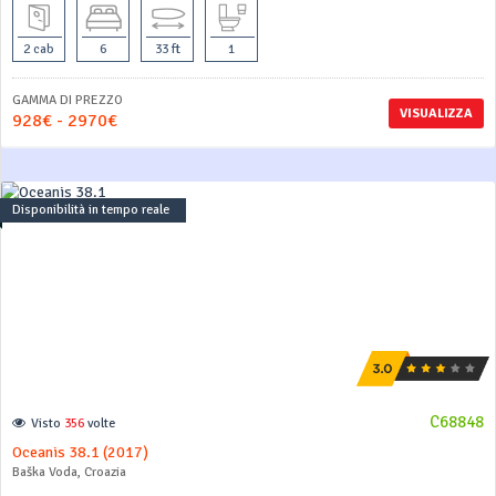
2 cab
6
33 ft
1
GAMMA DI PREZZO
VISUALIZZA
928€ - 2970€
Disponibilità in tempo reale
C68848
Visto
356
volte
Oceanis 38.1 (2017)
Baška Voda, Croazia