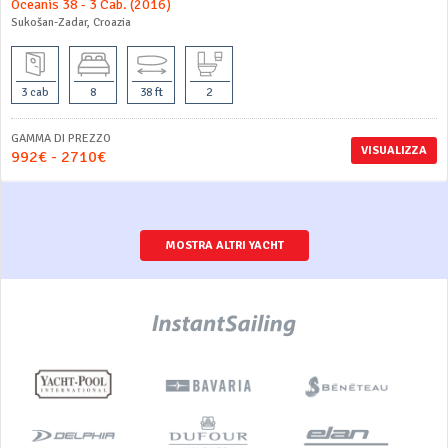
Oceanis 38 - 3 Cab. (2016)
Sukošan-Zadar, Croazia
3 cab
8
38 ft
2
GAMMA DI PREZZO
VISUALIZZA
992€ - 2710€
MOSTRA ALTRI YACHT