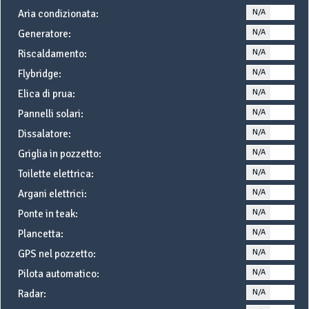
N/A
YE
Aria condizionata:
N/A
YE
Generatore:
N/A
YE
Riscaldamento:
N/A
YE
Flybridge:
N/A
YE
Elica di prua:
N/A
YE
Pannelli solari:
N/A
YE
Dissalatore:
N/A
YE
Griglia in pozzetto:
N/A
YE
Toilette elettrica:
N/A
YE
Argani elettrici:
N/A
YE
Ponte in teak:
N/A
YE
Plancetta:
N/A
YE
GPS nel pozzetto:
N/A
YE
Pilota automatico:
N/A
YE
Radar: