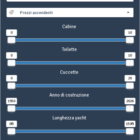
Prezzi ascendenti
Cabine
0
10
Toilette
0
10
Cuccette
0
20
Anno di costruzione
1950
2026
Lunghezza yacht
0ft
150ft