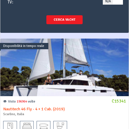
N/A
YE
TV:
CERCA YACHT
Disponibilità in tempo reale
C15341
Visto
196964
volte
Nautitech 46 Fly - 4 + 1 Cab. (2019)
Scarlino, Italia