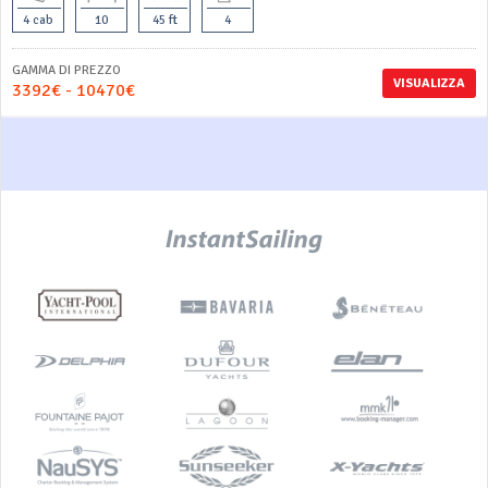
4 cab
10
45 ft
4
GAMMA DI PREZZO
VISUALIZZA
3392€ - 10470€