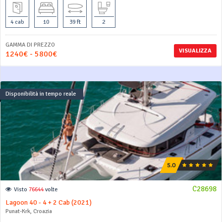
4 cab
10
39 ft
2
GAMMA DI PREZZO
VISUALIZZA
1240€ - 5800€
Disponibilità in tempo reale
C28698
Visto
76644
volte
Lagoon 40 - 4 + 2 Cab (2021)
Punat-Krk, Croazia