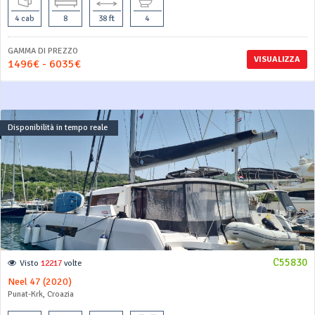
4 cab
8
38 ft
4
GAMMA DI PREZZO
VISUALIZZA
1496€ - 6035€
Disponibilità in tempo reale
C55830
Visto
12217
volte
Neel 47 (2020)
Punat-Krk, Croazia