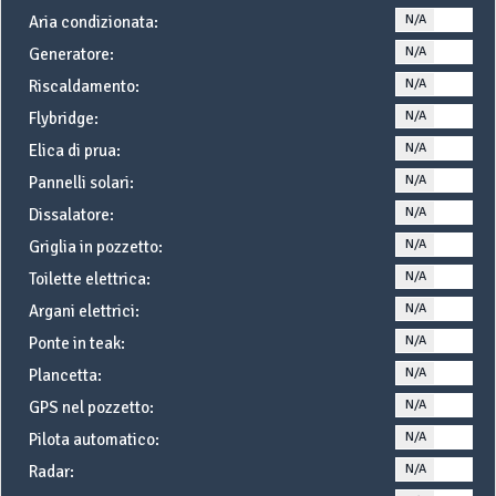
N/A
YE
Aria condizionata:
N/A
YE
Generatore:
N/A
YE
Riscaldamento:
N/A
YE
Flybridge:
N/A
YE
Elica di prua:
N/A
YE
Pannelli solari:
N/A
YE
Dissalatore:
N/A
YE
Griglia in pozzetto:
N/A
YE
Toilette elettrica:
N/A
YE
Argani elettrici:
N/A
YE
Ponte in teak:
N/A
YE
Plancetta:
N/A
YE
GPS nel pozzetto:
N/A
YE
Pilota automatico:
N/A
YE
Radar: