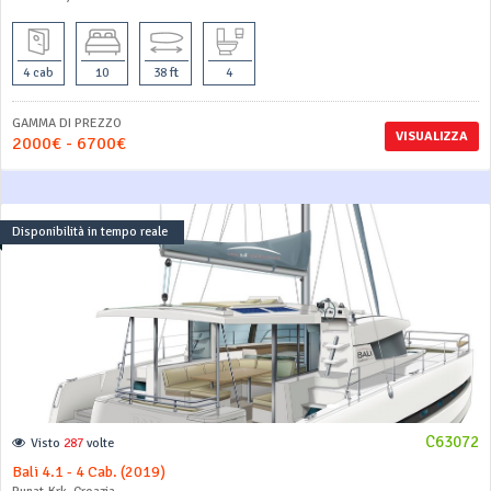
4 cab
10
38 ft
4
GAMMA DI PREZZO
VISUALIZZA
2000€ - 6700€
Disponibilità in tempo reale
C63072
Visto
287
volte
Bali 4.1 - 4 Cab. (2019)