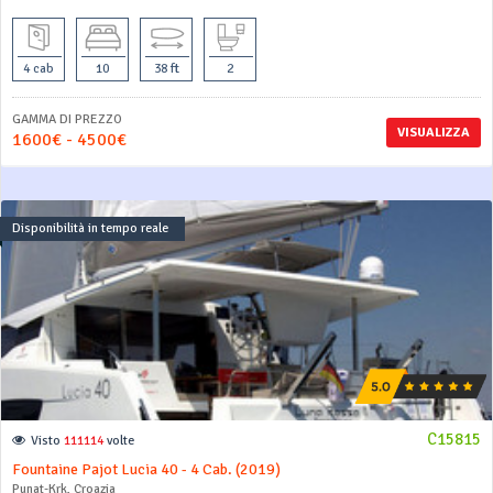
4 cab
10
38 ft
2
GAMMA DI PREZZO
VISUALIZZA
1600€ - 4500€
Disponibilità in tempo reale
C15815
Visto
111114
volte
Fountaine Pajot Lucia 40 - 4 Cab. (2019)
Punat-Krk, Croazia