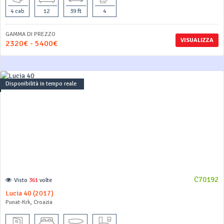
4 cab
12
39 ft
4
GAMMA DI PREZZO
VISUALIZZA
2320€ - 5400€
Disponibilità in tempo reale
C70192
Visto
361
volte
Lucia 40 (2017)
Punat-Krk, Croazia