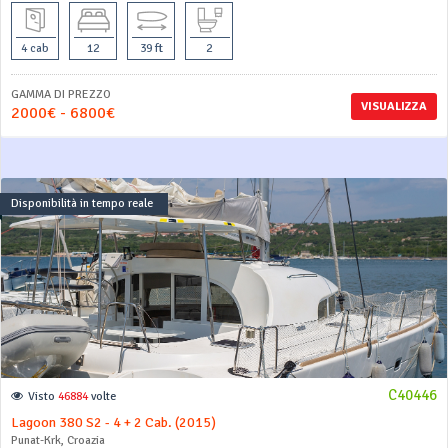
4 cab
12
39 ft
2
GAMMA DI PREZZO
VISUALIZZA
2000€ - 6800€
Disponibilità in tempo reale
C40446
Visto
46884
volte
Lagoon 380 S2 - 4 + 2 Cab. (2015)
Punat-Krk, Croazia