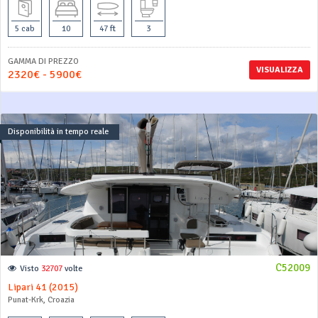
5 cab
10
47 ft
3
GAMMA DI PREZZO
VISUALIZZA
2320€ - 5900€
Disponibilità in tempo reale
C52009
Visto
32707
volte
Lipari 41 (2015)
Punat-Krk, Croazia