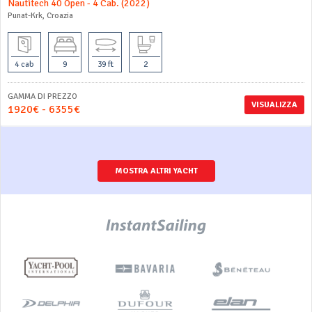
Nautitech 40 Open - 4 Cab. (2022)
Punat-Krk, Croazia
4 cab
9
39 ft
2
GAMMA DI PREZZO
VISUALIZZA
1920€ - 6355€
MOSTRA ALTRI YACHT