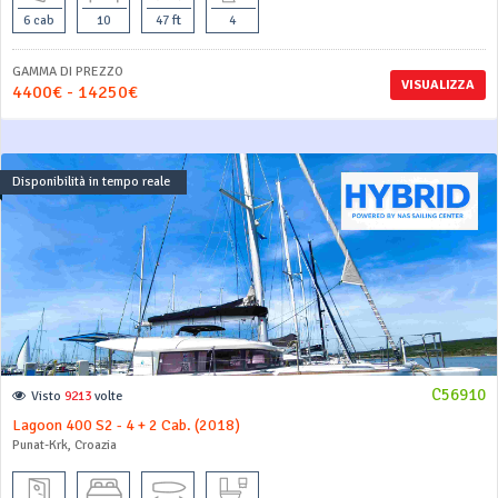
6 cab
10
47 ft
4
GAMMA DI PREZZO
VISUALIZZA
4400€ - 14250€
Disponibilità in tempo reale
C56910
Visto
9213
volte
Lagoon 400 S2 - 4 + 2 Cab. (2018)
Punat-Krk, Croazia