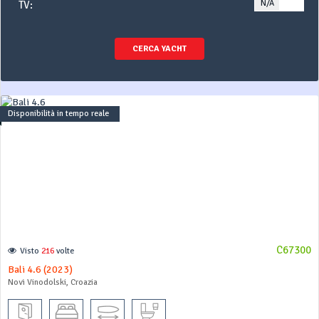
N/A
YE
TV:
CERCA YACHT
Disponibilità in tempo reale
C67300
Visto
216
volte
Bali 4.6 (2023)
Novi Vinodolski, Croazia