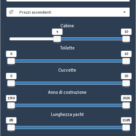
Prezzi ascendenti
Cabine
4
10
Toilette
0
10
Cuccette
0
20
Anno di costruzione
1950
2026
Lunghezza yacht
0ft
150ft