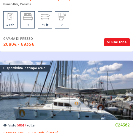
Punat-Krk, Croazia
4 cab
9
39 ft
2
GAMMA DI PREZZO
VISUALIZZA
2080€ - 6935€
Disponibilità in tempo reale
C24362
Visto
58617
volte