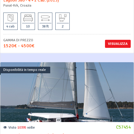
Lagoon 380 - 4 + 2 Cab. (2013)
Punat-Krk, Croazia
4 cab
10
38 ft
2
GAMMA DI PREZZO
VISUALIZZA
1520€ - 4500€
Disponibilità in tempo reale
C57454
Visto
10395
volte