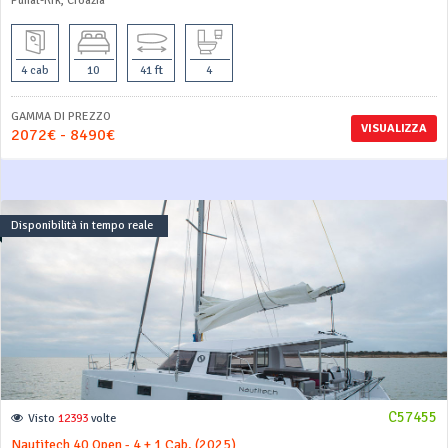
Punat-Krk, Croazia
4 cab
10
41 ft
4
GAMMA DI PREZZO
VISUALIZZA
2072€ - 8490€
Disponibilità in tempo reale
C57455
Visto
12393
volte
Nautitech 40 Open - 4 + 1 Cab. (2025)