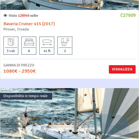
C27609
Visto
128949
volte
Bavaria Cruiser 41S (2017)
Pirovac, Croazia
3 cab
8
41 ft
2
GAMMA DI PREZZO
VISUALIZZA
1080€ - 2950€
Disponibilità in tempo reale