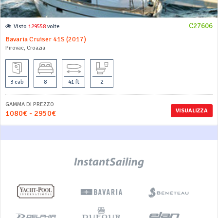
C27606
Visto
129558
volte
Bavaria Cruiser 41S (2017)
Pirovac, Croazia
3 cab
8
41 ft
2
GAMMA DI PREZZO
VISUALIZZA
1080€ - 2950€