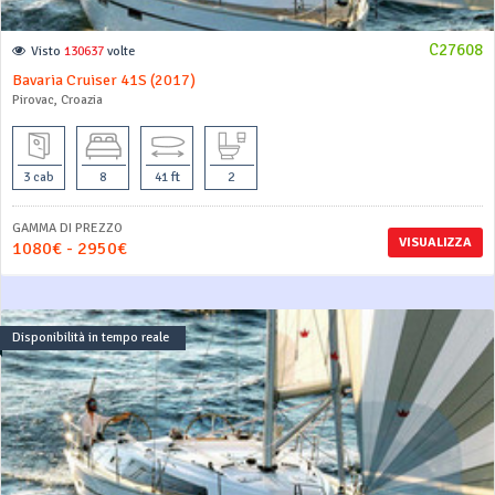
C27608
Visto
130637
volte
Bavaria Cruiser 41S (2017)
Pirovac, Croazia
3 cab
8
41 ft
2
GAMMA DI PREZZO
VISUALIZZA
1080€ - 2950€
Disponibilità in tempo reale