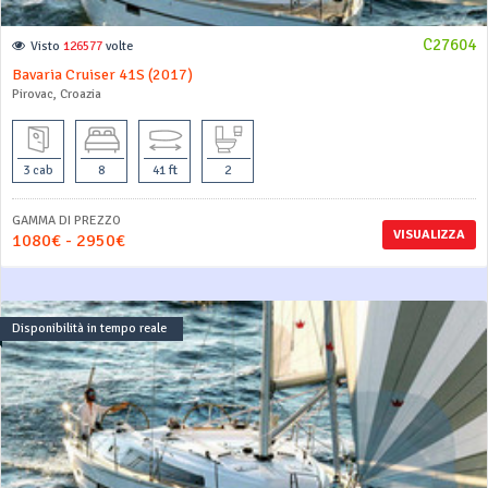
C27604
Visto
126577
volte
Bavaria Cruiser 41S (2017)
Pirovac, Croazia
3 cab
8
41 ft
2
GAMMA DI PREZZO
VISUALIZZA
1080€ - 2950€
Disponibilità in tempo reale