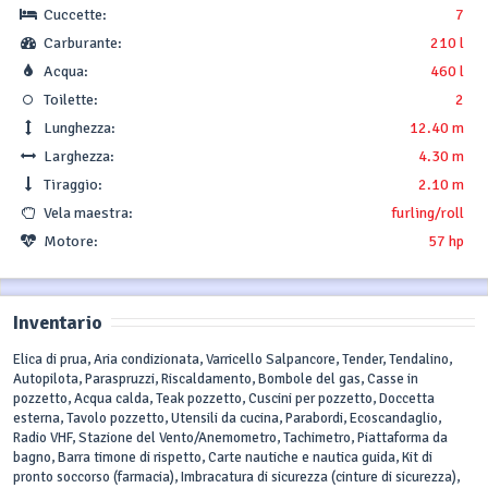
Cuccette:
7
Carburante:
210 l
Acqua:
460 l
Toilette:
2
Lunghezza:
12.40 m
Larghezza:
4.30 m
Tiraggio:
2.10 m
Vela maestra:
furling/roll
Motore:
57 hp
Inventario
Elica di prua, Aria condizionata, Varricello Salpancore, Tender, Tendalino,
Autopilota, Paraspruzzi, Riscaldamento, Bombole del gas, Casse in
pozzetto, Acqua calda, Teak pozzetto, Cuscini per pozzetto, Doccetta
esterna, Tavolo pozzetto, Utensili da cucina, Parabordi, Ecoscandaglio,
Radio VHF, Stazione del Vento/Anemometro, Tachimetro, Piattaforma da
bagno, Barra timone di rispetto, Carte nautiche e nautica guida, Kit di
pronto soccorso (farmacia), Imbracatura di sicurezza (cinture di sicurezza),