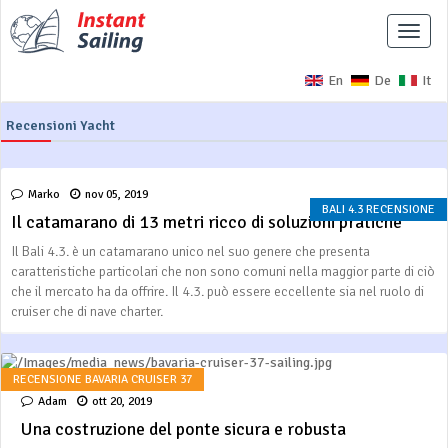
Interr
naviga
En
De
It
Recensioni Yacht
Marko
nov 05, 2019
BALI 4.3 RECENSIONE
Il catamarano di 13 metri ricco di soluzioni pratiche
Il Bali 4.3. è un catamarano unico nel suo genere che presenta
caratteristiche particolari che non sono comuni nella maggior parte di ciò
che il mercato ha da offrire. Il 4.3. può essere eccellente sia nel ruolo di
cruiser che di nave charter.
RECENSIONE BAVARIA CRUISER 37
Adam
ott 20, 2019
Una costruzione del ponte sicura e robusta