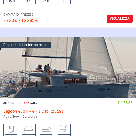
4 cab
12
46 ft
4
GAMMA DI PREZZO
VISUALIZZA
3720€ - 12285€
Disponibilità in tempo reale
C13525
Visto
361372
volte
Lagoon 450 F - 4 + 2 Cab. (2019)
Road Town, Caraibico