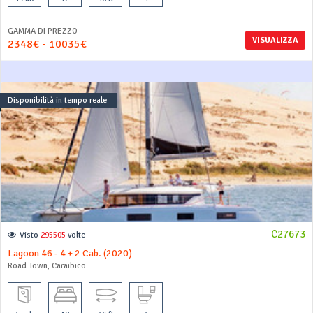
GAMMA DI PREZZO
VISUALIZZA
2348€ - 10035€
Disponibilità in tempo reale
C27673
Visto
295505
volte
Lagoon 46 - 4 + 2 Cab. (2020)
Road Town, Caraibico