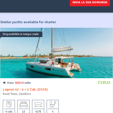
INVIA LA SUA DOMANDA
Similar yachts available for charter
Disponibilità in tempo reale
C13522
Visto
366510
volte
Lagoon 42 - 4 + 2 Cab. (2019)
Road Town, Caraibico
4 cab
12
42 ft
4