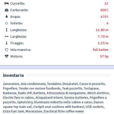
Cuccette:
12
Carburante:
600 l
Acqua:
470 l
Toilette:
4
Lunghezza:
12.80 m
Larghezza:
7.70 m
Tiraggio:
1.25 m
Vela maestra:
full batten
Motore:
57 hp
Inventario
Generatore, Aria condizionata, Tendalino, Dissalatori, Casse in pozzetto,
Frigorifero, Tender con motore fuoribordo, Teak pozzetto, Tostapane,
Barbecue, Radio VHF, Batteria, Attrezzatura di navigazione, Winch elettrico,
Electric fans in cabins, Altoparlanti interni, Service batteries, Frigorifero a
pozzetto, Upholstery, Illuminazio indiretta nelle cabine e salon, Dacron
square top main sail, Cockpit seat cushions with backrest, USB sockets,
Extra fuel tank, Miscelatore, Electrical filter coffee maker