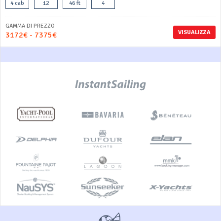
4 cab
12
46 ft
4
GAMMA DI PREZZO
VISUALIZZA
3172€ - 7375€