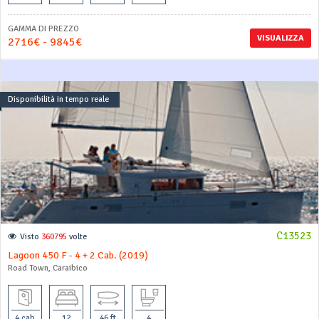
GAMMA DI PREZZO
VISUALIZZA
2716€ - 9845€
Disponibilità in tempo reale
C13523
Visto
360795
volte
Lagoon 450 F - 4 + 2 Cab. (2019)
Road Town, Caraibico
4 cab
12
46 ft
4