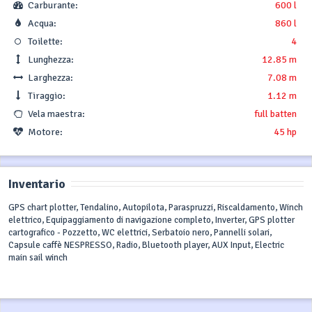
Carburante:
600 l
Acqua:
860 l
Toilette:
4
Lunghezza:
12.85 m
Larghezza:
7.08 m
Tiraggio:
1.12 m
Vela maestra:
full batten
Motore:
45 hp
Inventario
GPS chart plotter, Tendalino, Autopilota, Paraspruzzi, Riscaldamento, Winch
elettrico, Equipaggiamento di navigazione completo, Inverter, GPS plotter
cartografico - Pozzetto, WC elettrici, Serbatoio nero, Pannelli solari,
Capsule caffè NESPRESSO, Radio, Bluetooth player, AUX Input, Electric
main sail winch