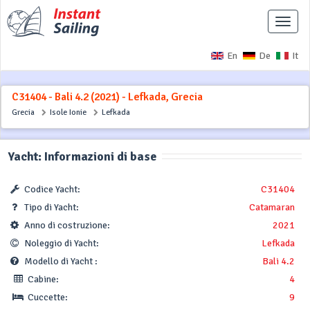
Interr
naviga
En
De
It
C31404 - Bali 4.2 (2021) - Lefkada, Grecia
Grecia
Isole Ionie
Lefkada
Yacht: Informazioni di base
Codice Yacht:
C31404
Tipo di Yacht:
Catamaran
Anno di costruzione:
2021
Noleggio di Yacht:
Lefkada
Modello di Yacht :
Bali 4.2
Cabine:
4
Cuccette:
9