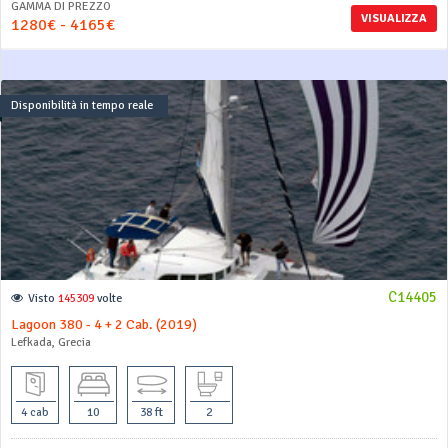
GAMMA DI PREZZO
VISUALIZZA
1280€ - 4165€
Disponibilità in tempo reale
C14405
Visto
145309
volte
Lagoon 380 - 4 + 2 Cab. (2019)
Lefkada, Grecia
4 cab
10
38 ft
2