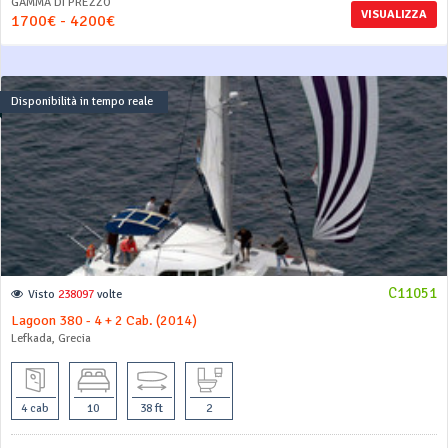
GAMMA DI PREZZO
VISUALIZZA
1700€ - 4200€
Disponibilità in tempo reale
C11051
Visto
238097
volte
Lagoon 380 - 4 + 2 Cab. (2014)
Lefkada, Grecia
4 cab
10
38 ft
2