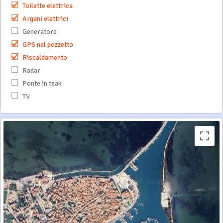
Toilette elettrica
Argani elettrici
Generatore
GPS nel pozzetto
Riscaldamento
Radar
Ponte in teak
TV