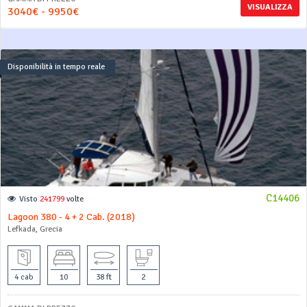
VISUALIZZA
3040€ - 9950€
Disponibilità in tempo reale
C14406
Visto
241799
volte
Lagoon 380 - 4 + 2 Cab. (2018)
Lefkada, Grecia
4 cab
10
38 ft
2