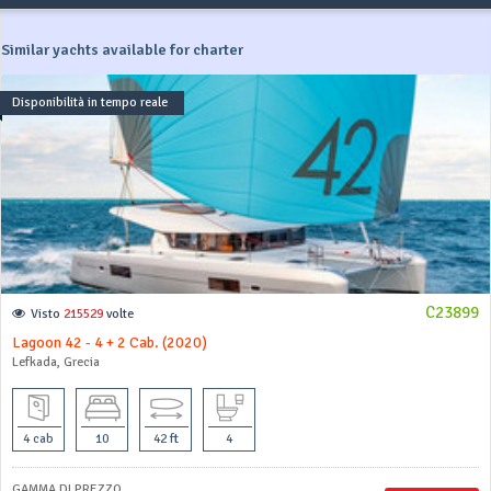
Similar yachts available for charter
Disponibilità in tempo reale
C23899
Visto
215529
volte
Lagoon 42 - 4 + 2 Cab. (2020)
Lefkada, Grecia
4 cab
10
42 ft
4
GAMMA DI PREZZO