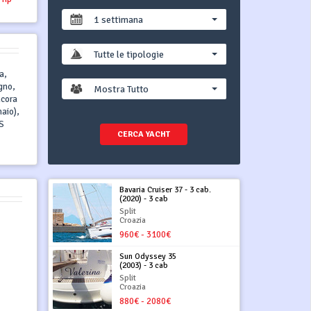
1 settimana
Tutte le tipologie
a,
gno,
Mostra Tutto
ncora
aio),
PS
CERCA YACHT
Bavaria Cruiser 37 - 3 cab.
(2020) - 3 cab
Split
Croazia
960€ - 3100€
Sun Odyssey 35
(2003) - 3 cab
Split
Croazia
880€ - 2080€