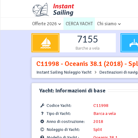
Offerte 2026
CERCA YACHT
Chi siamo
7155
Barche a vela
C11998 - Oceanis 38.1 (2018) - Spl
Instant Sailing Noleggio Yacht
Destinazioni di navi
Yacht: Informazioni di base
Codice Yacht:
C11998
Tipo di Yacht:
Barca a vela
Anno di costruzione:
2018
Noleggio di Yacht:
Split
Modello di Yacht :
Oceanis 38.1