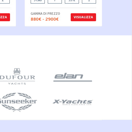
2
3 cab
7
33 ft
1
GAMMA DI PREZZO
IZZA
VISUALIZZA
880€ - 2900€