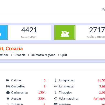
24/
4421
2717
Catamarani
Yacht a moto
it, Croazia
gazione
Croazia
Dalmazia regione
Split
Cabine:
3
Lunghezza:
11.5
Cuccette:
8
Larghezza:
3.9
Carburante:
130 l
Tiraggio:
2.0
Acqua:
330 l
Vela maestra:
furling/
Toilette:
2
Motore:
40