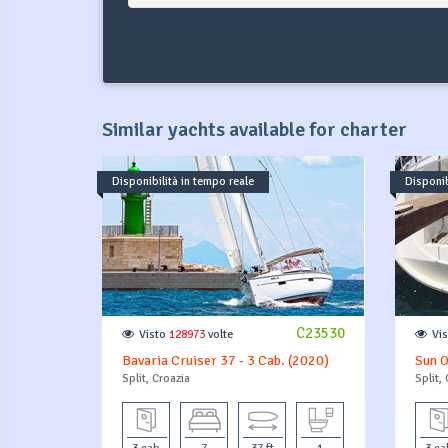
Similar yachts available for charter
Disponibilità in tempo reale
Disponib
C23530
Visto
128973
volte
Vi
Bavaria Cruiser 37 - 3 Cab. (2020)
Sun O
Split, Croazia
Split,