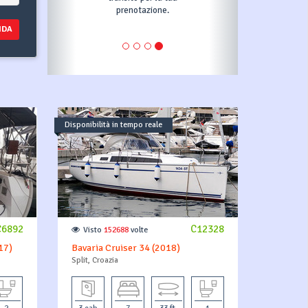
tazione.
piano di pagamento.
NDA
Disponibilità in tempo reale
C6892
C12328
Visto
152688
volte
17)
Bavaria Cruiser 34 (2018)
Split, Croazia