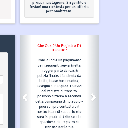
prossima stagione. Sii gentile e
inviaci una richiesta per un'offerta
personalizzata.
n Registro Di
Cosa Succede Quando Faccio
nsito?
Clic Su "Prenota Ora"?
è un pagamento
Dopo aver fatto clic sul
i servizi (nella
pulsante Prenota ora e
te dei casi):
compilato tutte le
e, biancheria da
informazioni richieste,
e base marina,
confermeremo quindi la tua
queo. I servizi
richiesta e metteremo
ro di transito
automaticamente la barca
erire a seconda
scelta in opzione per 3 giorni,
ia di noleggio -
il che significa che nessun
 contattare il
altro può prenotarla in quel
di supporto che
periodo. In quei 3 giorni, per
 di delineare le
confermare la prenotazione
el registro di
dovrai effettuare il tuo primo
 per la tua
pagamento come indicato nel