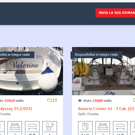
preno
INVIA LA SUA DOMA
ilità in tempo reale
Disponibilità in tempo reale
C133
sto
109620
volte
Visto
130880
volte
dyssey 35 (2003)
Bavaria Cruiser 41 - 3 Cab. (20
 Croazia
Split, Croazia