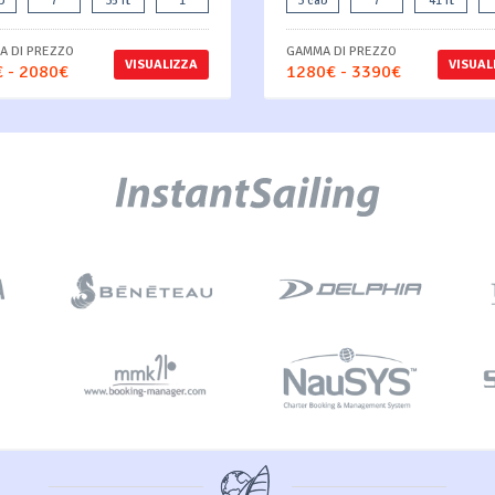
b
7
35 ft
1
3 cab
7
41 ft
 DI PREZZO
GAMMA DI PREZZO
VISUALIZZA
VISUAL
 - 2080€
1280€ - 3390€