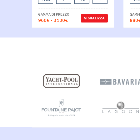
3 cab
7
37 ft
1
3 ca
GAMMA DI PREZZO
GAMMA
VISUALIZZA
960€ - 3100€
880€