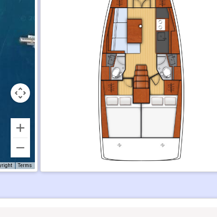
yright
Terms