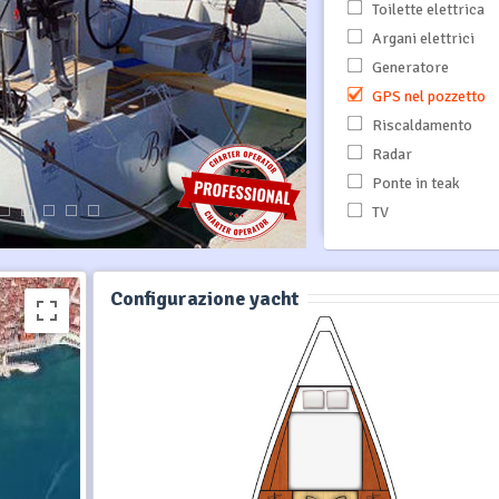
Toilette elettrica
Argani elettrici
Generatore
GPS nel pozzetto
Riscaldamento
Radar
Ponte in teak
TV
Configurazione yacht