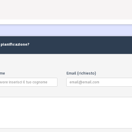
 pianificazione?
Che Cos'è U
Tra
Transit Log 
per i seguent
maggior par
ome
Email (richiesto)
pulizia final
letto, tass
assegno subac
del regist
possono diff
della compagn
puoi sempre
nostro team 
sarà in grado
specifiche d
transito