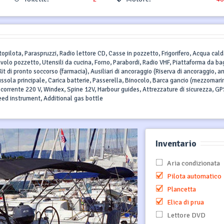
topilota, Paraspruzzi, Radio lettore CD, Casse in pozzetto, Frigorifero, Acqua cald
volo pozzetto, Utensili da cucina, Forno, Parabordi, Radio VHF, Piattaforma da ba
it di pronto soccorso (farmacia), Ausiliari di ancoraggio (Riserva di ancoraggio, a
ussola principale, Carica batterie, Passerella, Binocolo, Barca gancio (mezzomarin
corrente 220 V, Windex, Spine 12V, Harbour guides, Attrezzature di sicurezza, G
peed instrument, Additional gas bottle
Inventario
Aria condizionata
Pilota automatico
Plancetta
Elica di prua
Lettore DVD