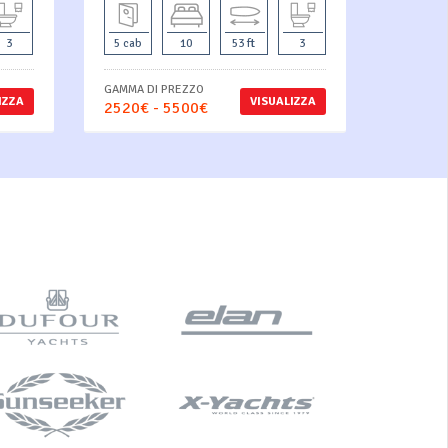
3
5 cab
10
53 ft
3
GAMMA DI PREZZO
IZZA
VISUALIZZA
2520€ - 5500€