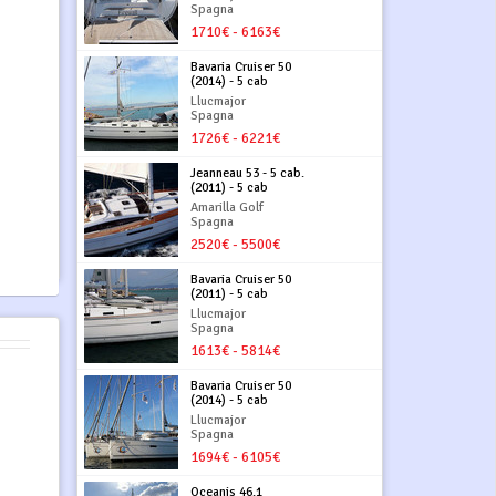
Spagna
1710€ - 6163€
Bavaria Cruiser 50
(2014) - 5 cab
Llucmajor
Spagna
1726€ - 6221€
Jeanneau 53 - 5 cab.
(2011) - 5 cab
Amarilla Golf
Spagna
2520€ - 5500€
Bavaria Cruiser 50
(2011) - 5 cab
Llucmajor
Spagna
1613€ - 5814€
Bavaria Cruiser 50
(2014) - 5 cab
Llucmajor
Spagna
1694€ - 6105€
Oceanis 46.1