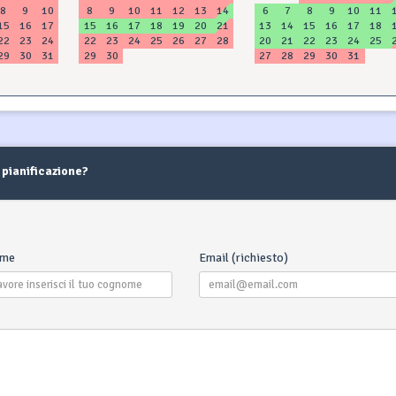
8
9
10
8
9
10
11
12
13
14
6
7
8
9
10
11
15
16
17
15
16
17
18
19
20
21
13
14
15
16
17
18
22
23
24
22
23
24
25
26
27
28
20
21
22
23
24
25
29
30
31
29
30
27
28
29
30
31
 pianificazione?
ome
Email (richiesto)