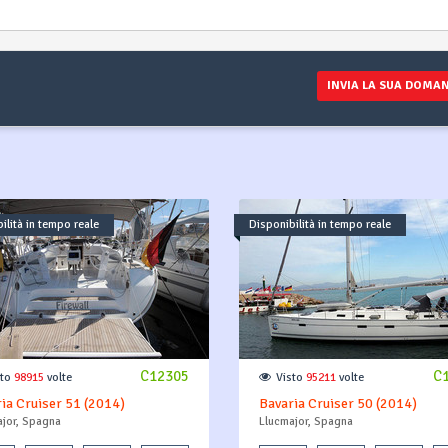
INVIA LA SUA DOMA
ilità in tempo reale
Disponibilità in tempo reale
C12305
C
sto
98915
volte
Visto
95211
volte
ia Cruiser 51 (2014)
Bavaria Cruiser 50 (2014)
jor, Spagna
Llucmajor, Spagna