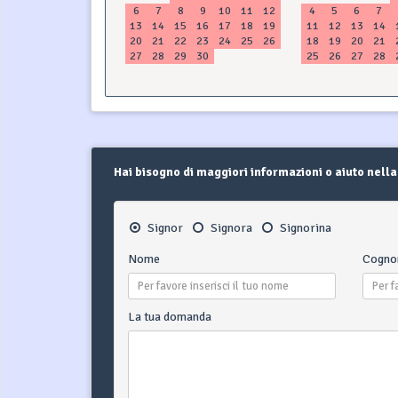
6
7
8
9
10
11
12
4
5
6
7
13
14
15
16
17
18
19
11
12
13
14
20
21
22
23
24
25
26
18
19
20
21
27
28
29
30
25
26
27
28
Hai bisogno di maggiori informazioni o aiuto nella
Signor
Signora
Signorina
Nome
Cogn
La tua domanda