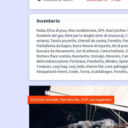
Inventario
Radar, Elica di prua, Aria condizionata, GPS chart plotter
Bombole del gas, Rete per le draglie (rete di sicurezza), 
esterna, Tavolo pozzetto, Utensili da cucina, Fornello, 
Piattaforma da bagno, Barra timone di rispetto, Kit di pron
Bussola da rilevamento, Set di attrezzi, Carica batterie, S
Distress flare scatola, Barometro, Orologio, Binocolo, Can
della imbarrcazione, Portolano, Panchetta, Windex, Spine 1
Compass, Lazy bag, Lazy jacks, Elenco fari, Luce galleggi
Altoparlanti interni, Corde, Torcia, Scaldabagno, Fornello
Il prezzo include: fuoribordo, SUP, asciugamani