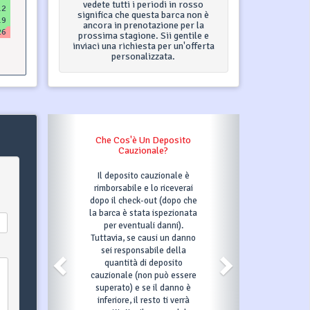
vedete tutti i periodi in rosso
12
significa che questa barca non è
19
ancora in prenotazione per la
26
prossima stagione. Sii gentile e
inviaci una richiesta per un'offerta
personalizzata.
Che Cos'è Un Deposito
Cauzionale?
Il deposito cauzionale è
rimborsabile e lo riceverai
dopo il check-out (dopo che
la barca è stata ispezionata
per eventuali danni).
Tuttavia, se causi un danno
sei responsabile della
quantità di deposito
cauzionale (non può essere
superato) e se il danno è
inferiore, il resto ti verrà