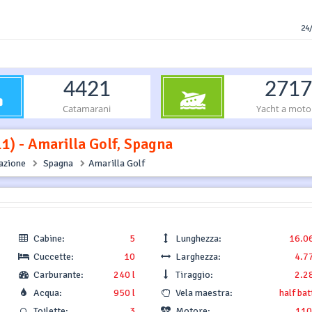
24/
4421
2717
Catamarani
Yacht a moto
1) - Amarilla Golf, Spagna
gazione
Spagna
Amarilla Golf
Cabine:
5
Lunghezza:
16.0
Cuccette:
10
Larghezza:
4.7
Carburante:
240 l
Tiraggio:
2.2
Acqua:
950 l
Vela maestra:
half ba
Toilette:
3
Motore:
110