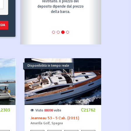
restituito. Il prezzo del
deposito dipende dal prezzo
della barca.
NDA
Disponibilità in tempo reale
12303
C21762
Visto
88098
volte
Jeanneau 53 - 5 Cab. (2011)
Amarilla Golf, Spagna