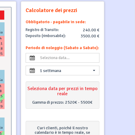
Calcolatore dei prezzi
Obbligatorio - pagabile in sede:
Registro di Transito:
240.00 €
Sa
Deposito (rimborsabile):
3500.00 €
4
11
Periodo di noleggio (Sabato a Sabato):
18
25
1 settimana
Sa
1
Seleziona data per prezzi in tempo
8
reale
15
22
Gamma di prezzo:
2520€ - 5500€
29
Sa
Cari clienti, poiché il nostro
calendario è in tempo reale, se
5