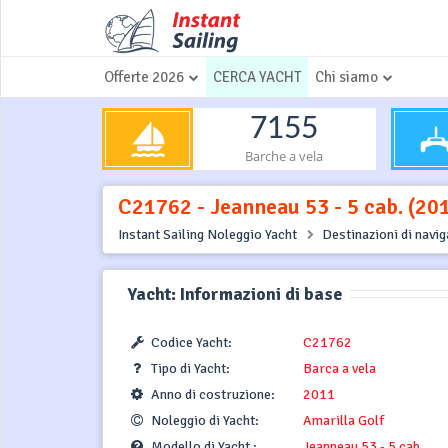
Offerte 2026
CERCA YACHT
Chi siamo
7155
Barche a vela
C21762 - Jeanneau 53 - 5 cab. (201
Instant Sailing Noleggio Yacht
Destinazioni di navi
Yacht: Informazioni di base
Codice Yacht:
C21762
Tipo di Yacht:
Barca a vela
Anno di costruzione:
2011
Noleggio di Yacht:
Amarilla Golf
Modello di Yacht :
Jeanneau 53 - 5 cab.