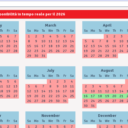
ponibilità in tempo reale per il 2026
2027
2028
y
March
April
Th
Fr
Sa
Su
Mo
Tu
We
Th
Fr
Sa
Su
Mo
Tu
We
Th
Fr
5
6
7
1
2
3
4
5
6
7
1
2
3
12
13
14
8
9
10
11
12
13
14
5
6
7
8
9
10
19
20
21
15
16
17
18
19
20
21
12
13
14
15
16
17
26
27
28
22
23
24
25
26
27
28
19
20
21
22
23
24
29
30
31
26
27
28
29
30
July
August
Th
Fr
Sa
Su
Mo
Tu
We
Th
Fr
Sa
Su
Mo
Tu
We
Th
Fr
4
5
6
1
2
3
4
11
12
13
5
6
7
8
9
10
11
2
3
4
5
6
7
18
19
20
12
13
14
15
16
17
18
9
10
11
12
13
14
25
26
27
19
20
21
22
23
24
25
16
17
18
19
20
21
26
27
28
29
30
31
23
24
25
26
27
28
30
31
r
November
December
Th
Fr
Sa
Su
Mo
Tu
We
Th
Fr
Sa
Su
Mo
Tu
We
Th
Fr
1
2
3
1
2
3
4
5
6
7
1
2
3
4