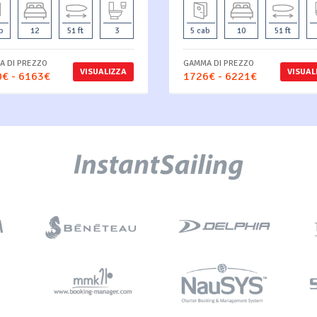
b
12
51 ft
3
5 cab
10
51 ft
 DI PREZZO
GAMMA DI PREZZO
VISUALIZZA
VISUAL
€ - 6163€
1726€ - 6221€