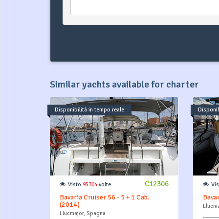
Similar yachts available for charter
Disponibilità in tempo reale
Disponib
C12306
Visto
95304
volte
Vi
Bavaria Cruiser 56 - 5 + 1 Cab.
Bavar
(2014)
Llucma
Llucmajor, Spagna