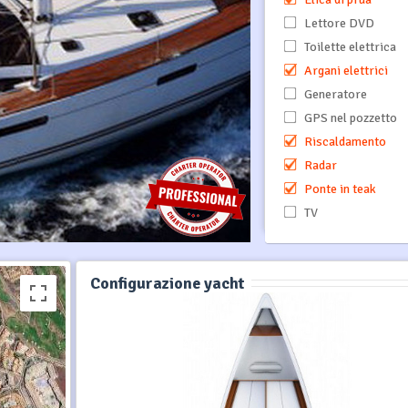
Lettore DVD
Toilette elettrica
Argani elettrici
Generatore
GPS nel pozzetto
Riscaldamento
Radar
Ponte in teak
TV
Configurazione yacht