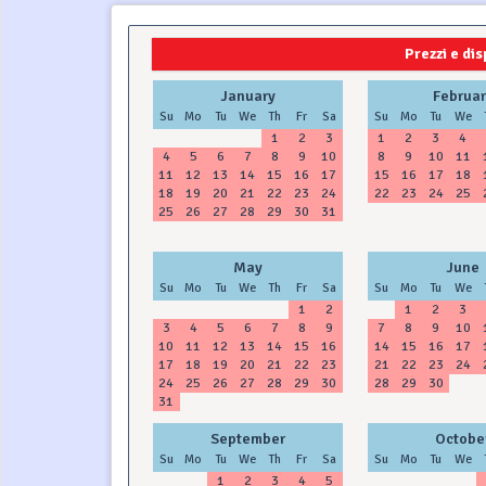
2024
2025
Prezzi e dis
January
Februar
Su
Mo
Tu
We
Th
Fr
Sa
Su
Mo
Tu
We
1
2
3
1
2
3
4
4
5
6
7
8
9
10
8
9
10
11
11
12
13
14
15
16
17
15
16
17
18
18
19
20
21
22
23
24
22
23
24
25
25
26
27
28
29
30
31
May
June
Su
Mo
Tu
We
Th
Fr
Sa
Su
Mo
Tu
We
1
2
1
2
3
3
4
5
6
7
8
9
7
8
9
10
10
11
12
13
14
15
16
14
15
16
17
17
18
19
20
21
22
23
21
22
23
24
24
25
26
27
28
29
30
28
29
30
31
September
Octobe
Su
Mo
Tu
We
Th
Fr
Sa
Su
Mo
Tu
We
1
2
3
4
5