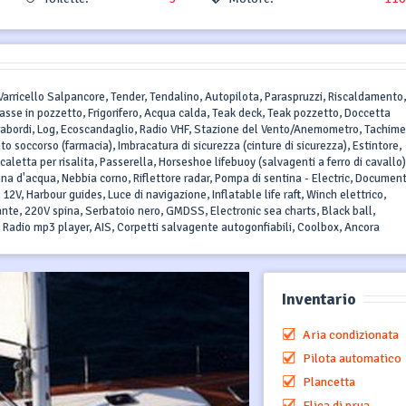
, Varricello Salpancore, Tender, Tendalino, Autopilota, Paraspruzzi, Riscaldamento,
Casse in pozzetto, Frigorifero, Acqua calda, Teak deck, Teak pozzetto, Doccetta
Parabordi, Log, Ecoscandaglio, Radio VHF, Stazione del Vento/Anemometro, Tachime
to soccorso (farmacia), Imbracatura di sicurezza (cinture di sicurezza), Estintore,
caletta per risalita, Passerella, Horseshoe lifebuoy (salvagenti a ferro di cavallo)
na d'acqua, Nebbia corno, Riflettore radar, Pompa di sentina - Electric, Document
2V, Harbour guides, Luce di navigazione, Inflatable life raft, Winch elettrico,
ante, 220V spina, Serbatoio nero, GMDSS, Electronic sea charts, Black ball,
, Radio mp3 player, AIS, Corpetti salvagente autogonfiabili, Coolbox, Ancora
Inventario
Aria condizionata
Pilota automatico
Plancetta
Elica di prua