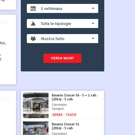
1 settimana
Tutte le tipologie
Mostra Tutto
tro,
,
CERCA YACHT
i
Bavaria Cruiser 56 - 5 + 1 cab.
(2014) - 5 cab
Llucmajor
Spagna
1898€ - 7465€
Bavaria Cruiser 51
(2014) - 5 cab
Llucmajor