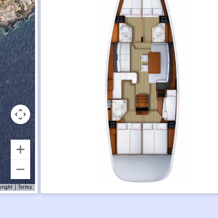
yright
Terms