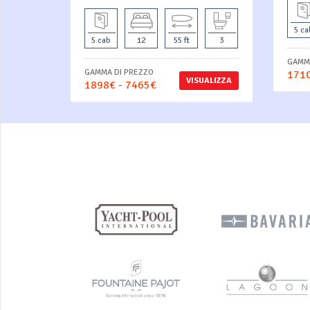
5 ca
5 cab
12
55 ft
3
GAMMA
GAMMA DI PREZZO
1710
VISUALIZZA
1898€ - 7465€