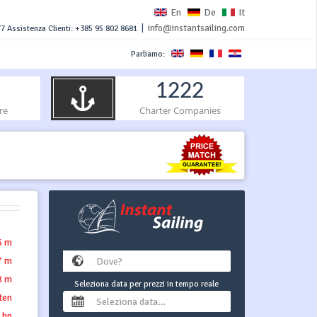
En
De
It
|
info@instantsailing.com
7 Assistenza Clienti: +385 95 802 8681
Parliamo:
1222
re
Charter Companies
6 m
7 m
8 m
Seleziona data per prezzi in tempo reale
tten
 hp