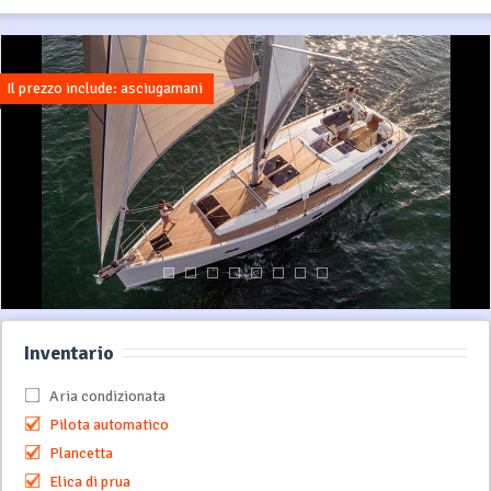
Il prezzo include: asciugamani
Inventario
Aria condizionata
Pilota automatico
Plancetta
Elica di prua