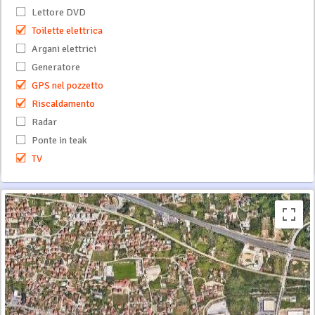
Lettore DVD
Toilette elettrica
Argani elettrici
Generatore
GPS nel pozzetto
Riscaldamento
Radar
Ponte in teak
TV