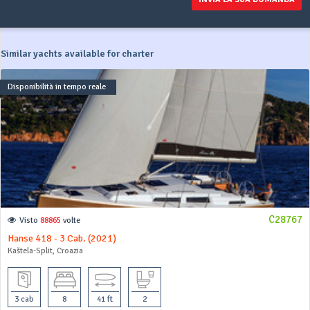
Similar yachts available for charter
Disponibilità in tempo reale
C28767
Visto
88865
volte
Hanse 418 - 3 Cab. (2021)
Kaštela-Split, Croazia
3 cab
8
41 ft
2