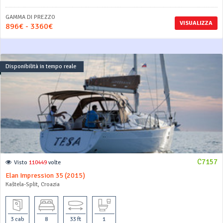
GAMMA DI PREZZO
VISUALIZZA
896€ - 3360€
Disponibilità in tempo reale
C7157
Visto
110449
volte
Elan Impression 35 (2015)
Kaštela-Split, Croazia
3 cab
8
33 ft
1