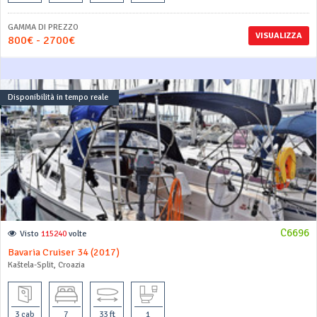
GAMMA DI PREZZO
VISUALIZZA
800€ - 2700€
Disponibilità in tempo reale
C6696
Visto
115240
volte
Bavaria Cruiser 34 (2017)
Kaštela-Split, Croazia
3 cab
7
33 ft
1