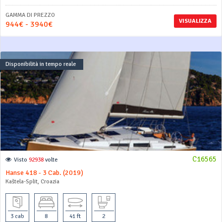
GAMMA DI PREZZO
VISUALIZZA
944€ - 3940€
Disponibilità in tempo reale
C16565
Visto
92938
volte
Hanse 418 - 3 Cab. (2019)
Kaštela-Split, Croazia
3 cab
8
41 ft
2