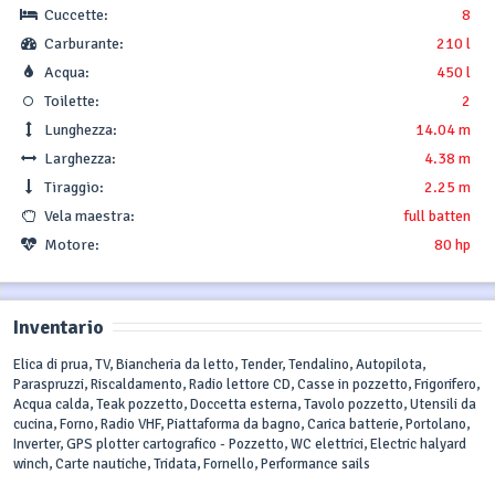
Cuccette:
8
Carburante:
210 l
Acqua:
450 l
Toilette:
2
Lunghezza:
14.04 m
Larghezza:
4.38 m
Tiraggio:
2.25 m
Vela maestra:
full batten
Motore:
80 hp
Inventario
Elica di prua, TV, Biancheria da letto, Tender, Tendalino, Autopilota,
Paraspruzzi, Riscaldamento, Radio lettore CD, Casse in pozzetto, Frigorifero,
Acqua calda, Teak pozzetto, Doccetta esterna, Tavolo pozzetto, Utensili da
cucina, Forno, Radio VHF, Piattaforma da bagno, Carica batterie, Portolano,
Inverter, GPS plotter cartografico - Pozzetto, WC elettrici, Electric halyard
winch, Carte nautiche, Tridata, Fornello, Performance sails