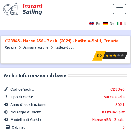
Interr
naviga
En
De
It
C28846 - Hanse 458 - 3 cab. (2021) - Kaštela-Split, Croazia
Croazia
Dalmazia regione
Kaštela-Split
Yacht: Informazioni di base
Codice Yacht:
C28846
Tipo di Yacht:
Barca a vela
Anno di costruzione:
2021
Noleggio di Yacht:
Kaštela-Split
Modello di Yacht :
Hanse 458 - 3 cab.
Cabine:
3