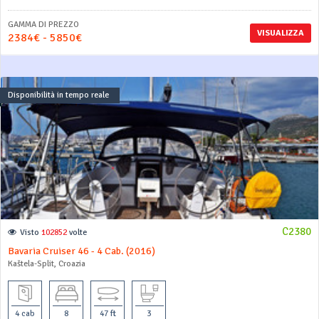
GAMMA DI PREZZO
VISUALIZZA
2384€ - 5850€
Disponibilità in tempo reale
C2380
Visto
102852
volte
Bavaria Cruiser 46 - 4 Cab. (2016)
Kaštela-Split, Croazia
4 cab
8
47 ft
3