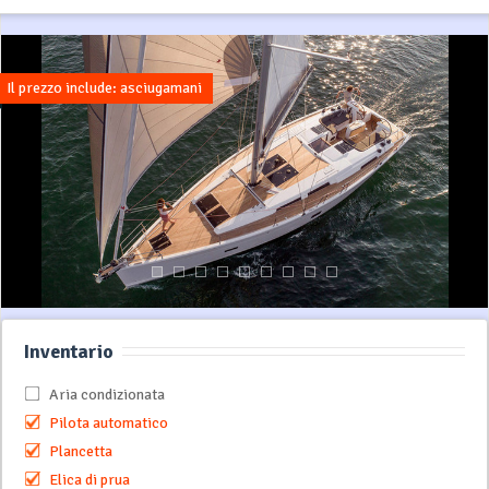
Il prezzo include: asciugamani
Inventario
Aria condizionata
Pilota automatico
Plancetta
Elica di prua