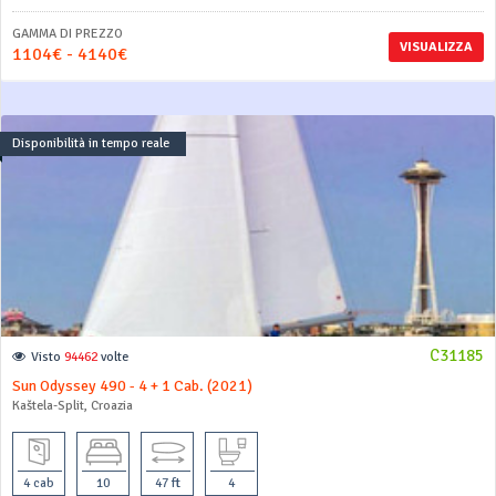
GAMMA DI PREZZO
VISUALIZZA
1104€ - 4140€
Disponibilità in tempo reale
C31185
Visto
94462
volte
Sun Odyssey 490 - 4 + 1 Cab. (2021)
Kaštela-Split, Croazia
4 cab
10
47 ft
4