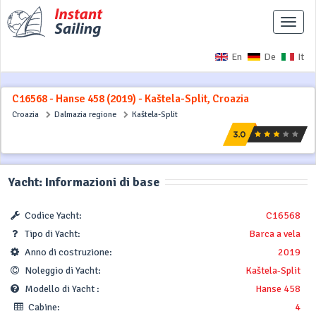
Interr
naviga
En
De
It
C16568 - Hanse 458 (2019) - Kaštela-Split, Croazia
Croazia
Dalmazia regione
Kaštela-Split
Yacht: Informazioni di base
Codice Yacht:
C16568
Tipo di Yacht:
Barca a vela
Anno di costruzione:
2019
Noleggio di Yacht:
Kaštela-Split
Modello di Yacht :
Hanse 458
Cabine:
4