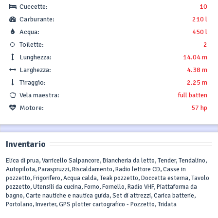
Cuccette:
10
Carburante:
210 l
Acqua:
450 l
Toilette:
2
Lunghezza:
14.04 m
Larghezza:
4.38 m
Tiraggio:
2.25 m
Vela maestra:
full batten
Motore:
57 hp
Inventario
Elica di prua, Varricello Salpancore, Biancheria da letto, Tender, Tendalino,
Autopilota, Paraspruzzi, Riscaldamento, Radio lettore CD, Casse in
pozzetto, Frigorifero, Acqua calda, Teak pozzetto, Doccetta esterna, Tavolo
pozzetto, Utensili da cucina, Forno, Fornello, Radio VHF, Piattaforma da
bagno, Carte nautiche e nautica guida, Set di attrezzi, Carica batterie,
Portolano, Inverter, GPS plotter cartografico - Pozzetto, Tridata