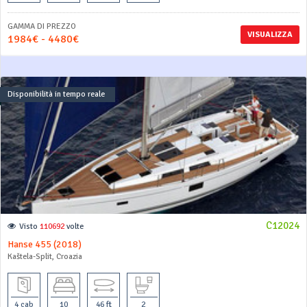
GAMMA DI PREZZO
VISUALIZZA
1984€ - 4480€
Disponibilità in tempo reale
C12024
Visto
110692
volte
Hanse 455 (2018)
Kaštela-Split, Croazia
4 cab
10
46 ft
2