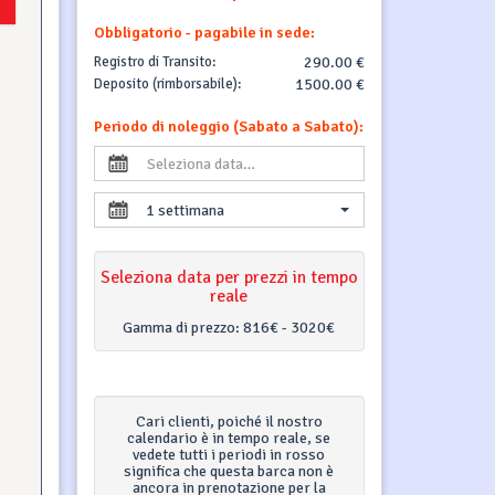
Obbligatorio - pagabile in sede:
Registro di Transito:
290.00 €
Sa
Deposito (rimborsabile):
1500.00 €
4
11
Periodo di noleggio (Sabato a Sabato):
18
25
1 settimana
Sa
1
Seleziona data per prezzi in tempo
8
reale
15
22
Gamma di prezzo:
816€ - 3020€
29
Sa
Cari clienti, poiché il nostro
calendario è in tempo reale, se
5
vedete tutti i periodi in rosso
12
significa che questa barca non è
19
ancora in prenotazione per la