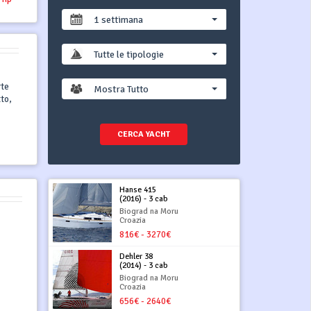
1 settimana
Tutte le tipologie
rte
Mostra Tutto
to,
CERCA YACHT
Hanse 415
(2016) - 3 cab
Biograd na Moru
Croazia
816€ - 3270€
Dehler 38
(2014) - 3 cab
Biograd na Moru
Croazia
656€ - 2640€