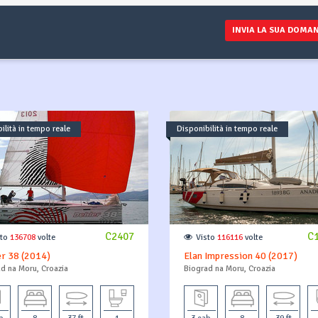
INVIA LA SUA DOMA
ilità in tempo reale
Disponibilità in tempo reale
C2407
C
sto
136708
volte
Visto
116116
volte
r 38 (2014)
Elan Impression 40 (2017)
d na Moru, Croazia
Biograd na Moru, Croazia