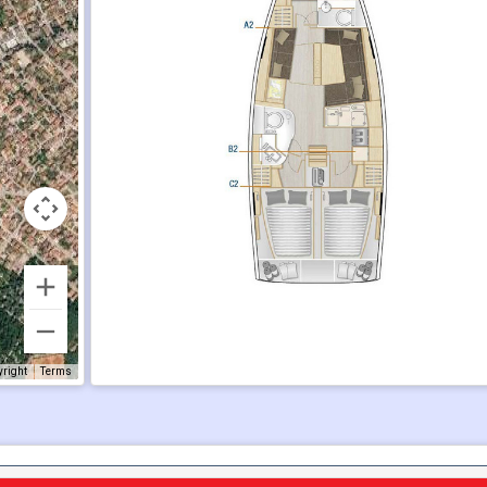
yright
Terms