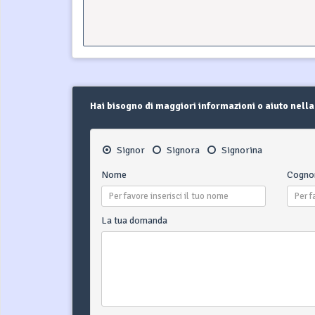
20
21
22
23
24
25
26
18
19
20
21
27
28
29
30
25
26
27
28
Hai bisogno di maggiori informazioni o aiuto nella
Signor
Signora
Signorina
Nome
Cogn
La tua domanda