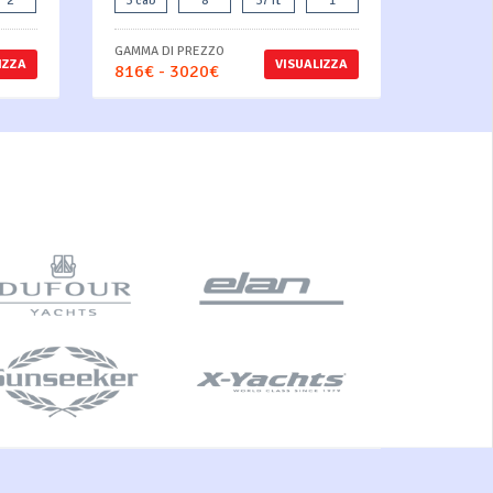
2
3 cab
8
37 ft
1
GAMMA DI PREZZO
IZZA
VISUALIZZA
816€ - 3020€