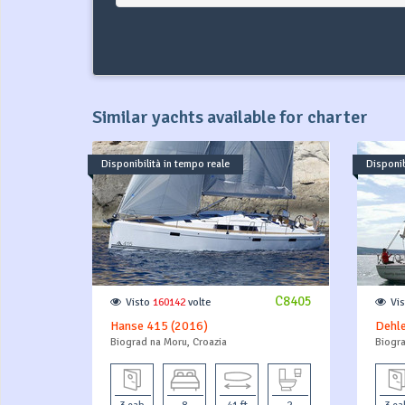
Similar yachts available for charter
Disponibilità in tempo reale
Disponib
C8405
Visto
160142
volte
Vi
Hanse 415 (2016)
Dehle
Biograd na Moru, Croazia
Biogra