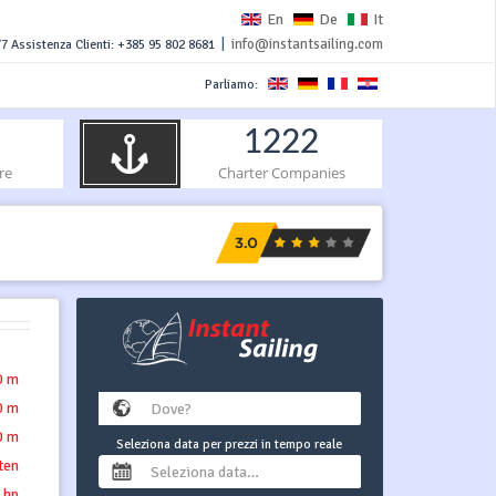
En
De
It
|
info@instantsailing.com
7 Assistenza Clienti: +385 95 802 8681
Parliamo:
1222
re
Charter Companies
0 m
0 m
0 m
Seleziona data per prezzi in tempo reale
tten
 hp