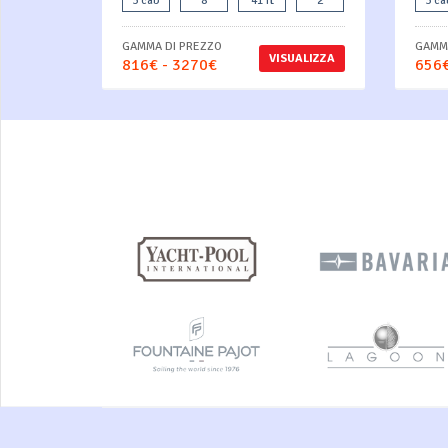
3 cab
8
41 ft
2
3 ca
GAMMA DI PREZZO
GAMMA
VISUALIZZA
816€ - 3270€
656€