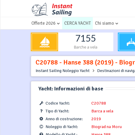
Offerte 2026
CERCA YACHT
Chi siamo
7155
Barche a vela
C20788 - Hanse 388 (2019) - Biogr
Instant Sailing Noleggio Yacht
Destinazioni di navi
Yacht: Informazioni di base
Codice Yacht:
C20788
Tipo di Yacht:
Barca a vela
Anno di costruzione:
2019
Noleggio di Yacht:
Biograd na Moru
Modello di Yacht :
Hanse 388