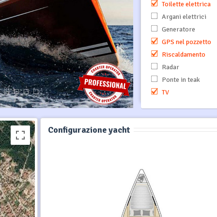
Toilette elettrica
Argani elettrici
Generatore
GPS nel pozzetto
Riscaldamento
Radar
Ponte in teak
TV
Configurazione yacht