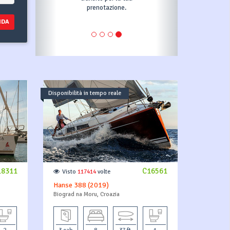
prenotazione.
pia
NDA
Disponibilità in tempo reale
18311
C16561
Visto
117414
volte
Hanse 388 (2019)
Biograd na Moru, Croazia