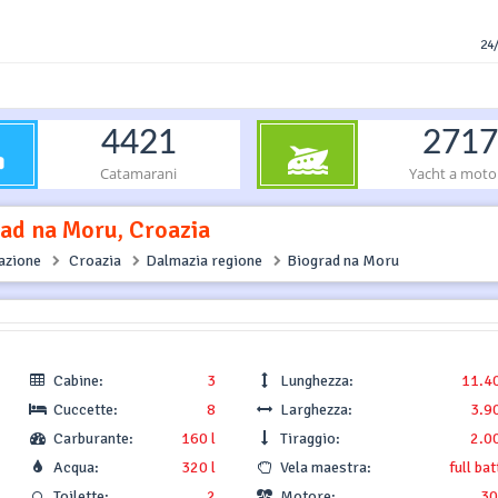
24/
4421
2717
Catamarani
Yacht a moto
ad na Moru, Croazia
gazione
Croazia
Dalmazia regione
Biograd na Moru
Cabine:
3
Lunghezza:
11.4
Cuccette:
8
Larghezza:
3.9
Carburante:
160 l
Tiraggio:
2.0
Acqua:
320 l
Vela maestra:
full ba
Toilette:
2
Motore:
30