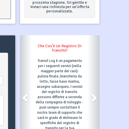
26
prossima stagione. Sii gentile e
inviaci una richiesta per un'offerta
personalizzata.
Che Cos'è Un Registro Di
Cosa Su
Transito?
Clic 
Transit Log è un pagamento
Dopo 
per i seguenti servizi (nella
puls
maggior parte dei casi):
co
pulizia finale, biancheria da
info
letto, tasse base marina,
confer
assegno subacqueo. I servizi
rich
del registro di transito
automa
possono differire a seconda
scelta i
della compagnia di noleggio -
il che
puoi sempre contattare il
altro p
nostro team di supporto che
periodo
sarà in grado di delineare le
confer
specifiche del registro di
dovrai e
transito per la tua
pagamen