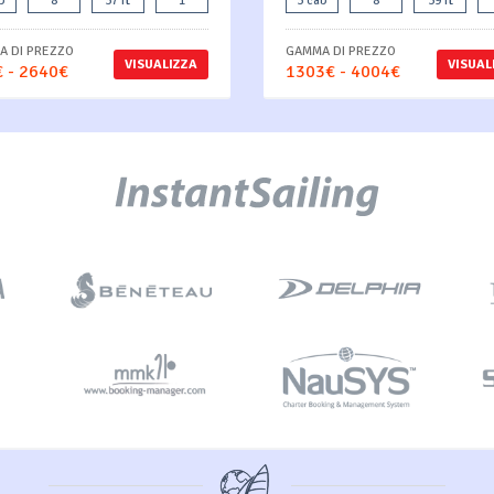
b
8
37 ft
1
3 cab
8
39 ft
 DI PREZZO
GAMMA DI PREZZO
VISUALIZZA
VISUAL
 - 2640€
1303€ - 4004€