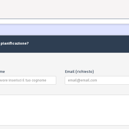
22
23
24
22
23
24
25
26
27
28
20
21
22
23
24
25
29
30
31
29
30
27
28
29
30
31
 pianificazione?
ome
Email (richiesto)