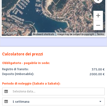
Keyboard shortcuts
Image may be subject to copyright
Terms
Calcolatore dei prezzi
Obbligatorio - pagabile in sede:
Registro di Transito:
375.00 €
Deposito (rimborsabile):
2000.00 €
Periodo di noleggio (Sabato a Sabato):
1 settimana