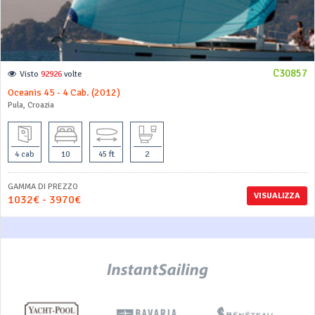
C30857
Visto
92926
volte
Oceanis 45 - 4 Cab. (2012)
Pula, Croazia
4 cab
10
45 ft
2
GAMMA DI PREZZO
VISUALIZZA
1032€ - 3970€