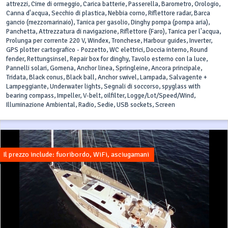
attrezzi, Cime di ormeggio, Carica batterie, Passerella, Barometro, Orologio,
Canna d'acqua, Secchio di plastica, Nebbia corno, Riflettore radar, Barca
gancio (mezzomarinaio), Tanica per gasolio, Dinghy pompa (pompa aria),
Panchetta, Attrezzatura di navigazione, Riflettore (Faro), Tanica per l'acqua,
Prolunga per corrente 220 V, Windex, Tronchese, Harbour guides, Inverter,
GPS plotter cartografico - Pozzetto, WC elettrici, Doccia interno, Round
fender, Rettungsinsel, Repair box for dinghy, Tavolo esterno con la luce,
Pannelli solari, Gomena, Anchor linea, Springleine, Ancora principale,
Tridata, Black conus, Black ball, Anchor swivel, Lampada, Salvagente +
Lampeggiante, Underwater lights, Segnali di soccorso, spyglass with
bearing compass, Impeller, V-belt, oilfilter, Logge/Lot/Speed/Wind,
Illuminazione Ambiental, Radio, Sedie, USB sockets, Screen
Il prezzo include: fuoribordo, WiFi, asciugamani