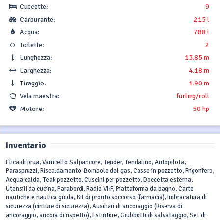
Cuccette:
9
Carburante:
215 l
Acqua:
788 l
Toilette:
2
Lunghezza:
13.85 m
Larghezza:
4.18 m
Tiraggio:
1.90 m
Vela maestra:
furling/roll
Motore:
50 hp
Inventario
Elica di prua, Varricello Salpancore, Tender, Tendalino, Autopilota,
Paraspruzzi, Riscaldamento, Bombole del gas, Casse in pozzetto, Frigorifero,
Acqua calda, Teak pozzetto, Cuscini per pozzetto, Doccetta esterna,
Utensili da cucina, Parabordi, Radio VHF, Piattaforma da bagno, Carte
nautiche e nautica guida, Kit di pronto soccorso (farmacia), Imbracatura di
sicurezza (cinture di sicurezza), Ausiliari di ancoraggio (Riserva di
ancoraggio, ancora di rispetto), Estintore, Giubbotti di salvataggio, Set di