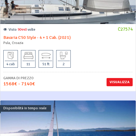
C27574
Visto
90440
volte
Bavaria C50 Style - 4 + 1 Cab. (2021)
Pula, Croazia
4 cab
11
51 ft
2
GAMMA DI PREZZO
VISUALIZZA
1568€ - 7140€
Disponibilità in tempo reale