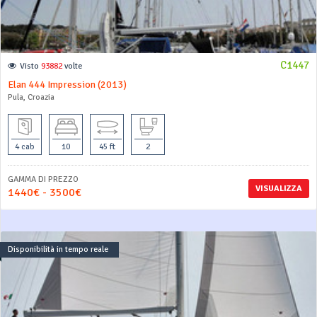
C1447
Visto
93882
volte
Elan 444 Impression (2013)
Pula, Croazia
4 cab
10
45 ft
2
GAMMA DI PREZZO
VISUALIZZA
1440€ - 3500€
Disponibilità in tempo reale