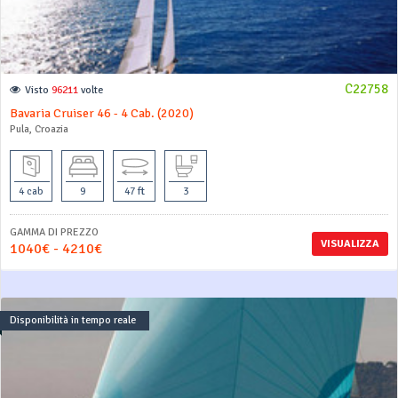
C22758
Visto
96211
volte
Bavaria Cruiser 46 - 4 Cab. (2020)
Pula, Croazia
4 cab
9
47 ft
3
GAMMA DI PREZZO
VISUALIZZA
1040€ - 4210€
Disponibilità in tempo reale