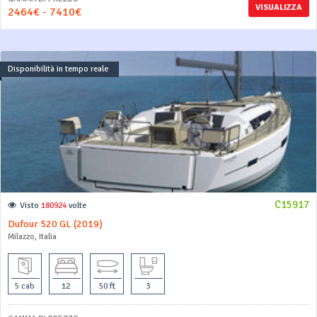
VISUALIZZA
2464€ - 7410€
Disponibilità in tempo reale
C15917
Visto
180924
volte
Dufour 520 GL (2019)
Milazzo, Italia
5 cab
12
50 ft
3