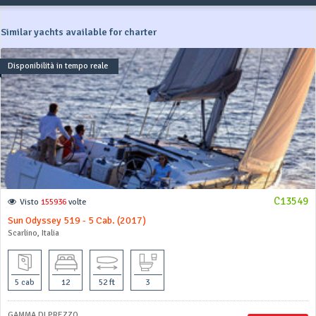
Similar yachts available for charter
Disponibilità in tempo reale
C13549
Visto
155936
volte
Sun Odyssey 519 - 5 Cab. (2017)
Scarlino, Italia
5 cab
12
52 ft
3
GAMMA DI PREZZO