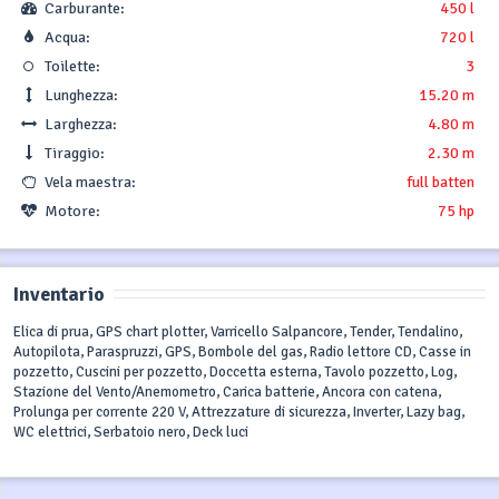
Carburante:
450 l
Acqua:
720 l
Toilette:
3
Lunghezza:
15.20 m
Larghezza:
4.80 m
Tiraggio:
2.30 m
Vela maestra:
full batten
Motore:
75 hp
Inventario
Elica di prua, GPS chart plotter, Varricello Salpancore, Tender, Tendalino,
Autopilota, Paraspruzzi, GPS, Bombole del gas, Radio lettore CD, Casse in
pozzetto, Cuscini per pozzetto, Doccetta esterna, Tavolo pozzetto, Log,
Stazione del Vento/Anemometro, Carica batterie, Ancora con catena,
Prolunga per corrente 220 V, Attrezzature di sicurezza, Inverter, Lazy bag,
WC elettrici, Serbatoio nero, Deck luci