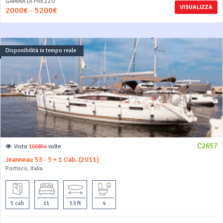
GAMMA DI PREZZO
VISUALIZZA
2000€ - 5200€
Disponibilità in tempo reale
C2657
Visto
166864
volte
Jeanneau 53 - 5 + 1 Cab. (2011)
Portisco, Italia
5 cab
11
53 ft
4