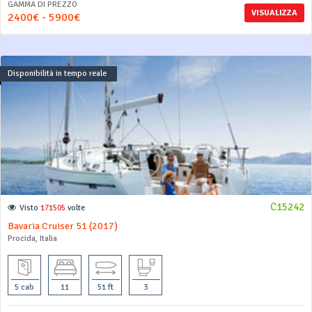
GAMMA DI PREZZO
VISUALIZZA
2400€ - 5900€
Disponibilità in tempo reale
C15242
Visto
171505
volte
Bavaria Cruiser 51 (2017)
Procida, Italia
5 cab
11
51 ft
3