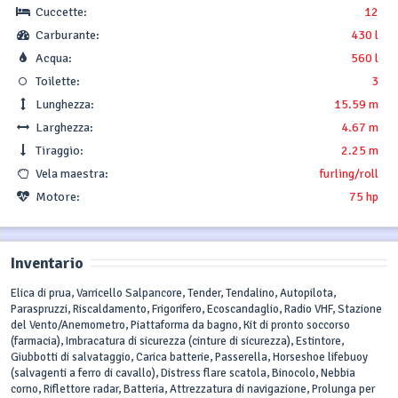
Cuccette:
12
Carburante:
430 l
Acqua:
560 l
Toilette:
3
Lunghezza:
15.59 m
Larghezza:
4.67 m
Tiraggio:
2.25 m
Vela maestra:
furling/roll
Motore:
75 hp
Inventario
Elica di prua, Varricello Salpancore, Tender, Tendalino, Autopilota,
Paraspruzzi, Riscaldamento, Frigorifero, Ecoscandaglio, Radio VHF, Stazione
del Vento/Anemometro, Piattaforma da bagno, Kit di pronto soccorso
(farmacia), Imbracatura di sicurezza (cinture di sicurezza), Estintore,
Giubbotti di salvataggio, Carica batterie, Passerella, Horseshoe lifebuoy
(salvagenti a ferro di cavallo), Distress flare scatola, Binocolo, Nebbia
corno, Riflettore radar, Batteria, Attrezzatura di navigazione, Prolunga per