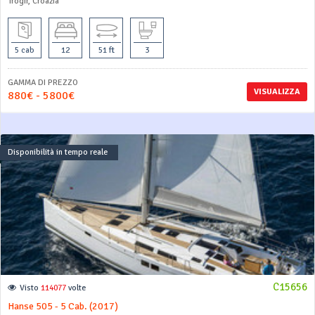
Trogir, Croazia
5 cab
12
51 ft
3
GAMMA DI PREZZO
VISUALIZZA
880€ - 5800€
Disponibilità in tempo reale
C15656
Visto
114077
volte
Hanse 505 - 5 Cab. (2017)