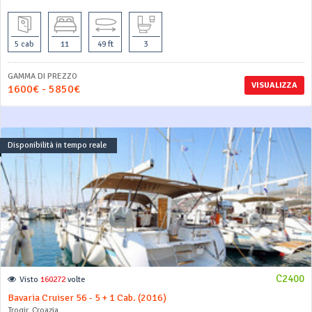
5 cab
11
49 ft
3
GAMMA DI PREZZO
VISUALIZZA
1600€ - 5850€
Disponibilità in tempo reale
C2400
Visto
160272
volte
Bavaria Cruiser 56 - 5 + 1 Cab. (2016)
Trogir, Croazia