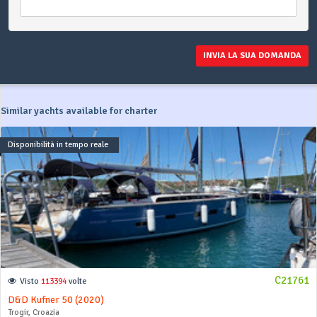
INVIA LA SUA DOMANDA
Similar yachts available for charter
Disponibilità in tempo reale
C21761
Visto
113394
volte
D&D Kufner 50 (2020)
Trogir, Croazia