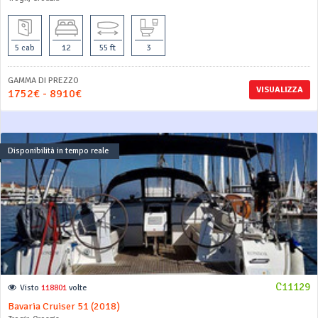
5 cab
12
55 ft
3
GAMMA DI PREZZO
VISUALIZZA
1752€ - 8910€
Disponibilità in tempo reale
C11129
Visto
118801
volte
Bavaria Cruiser 51 (2018)