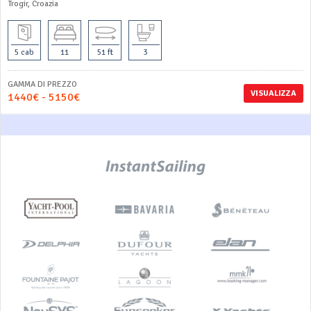
Trogir, Croazia
5 cab
11
51 ft
3
GAMMA DI PREZZO
VISUALIZZA
1440€ - 5150€