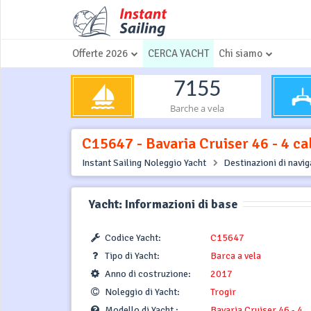
Offerte 2026
CERCA YACHT
Chi siamo
7155
Barche a vela
C15647 - Bavaria Cruiser 46 - 4 cab
Instant Sailing Noleggio Yacht
Destinazioni di navi
Yacht: Informazioni di base
Codice Yacht:
C15647
Tipo di Yacht:
Barca a vela
Anno di costruzione:
2017
Noleggio di Yacht:
Trogir
Modello di Yacht :
Bavaria Cruiser 46 - 4