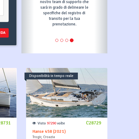
eam di supporto che
periodo. In quei 3 giorni, per
rado di delineare le
confermare la prenotazione
che del registro di
dovrai effettuare il tuo primo
nsito per la tua
pagamento come indicato nel
renotazione.
piano di pagamento.
NDA
Disponibilità in tempo reale
28731
C28729
Visto
97290
volte
Hanse 458 (2021)
Trogir, Croazia