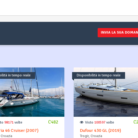
nostro t
sarà in g
specifi
tra
p
INVIA LA SUA DOMA
ilità in tempo reale
Disponibilità in tempo reale
C482
C
sto
98171
volte
Visto
100597
volte
ia 46 Cruiser (2007)
Dufour 430 GL (2019)
, Croazia
Trogir, Croazia