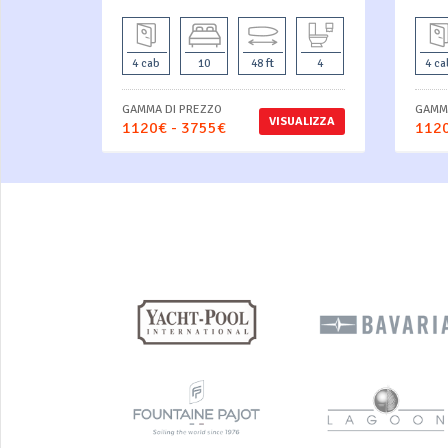
4 cab
10
48 ft
4
4 ca
GAMMA DI PREZZO
GAMMA
VISUALIZZA
1120€ - 3755€
1120