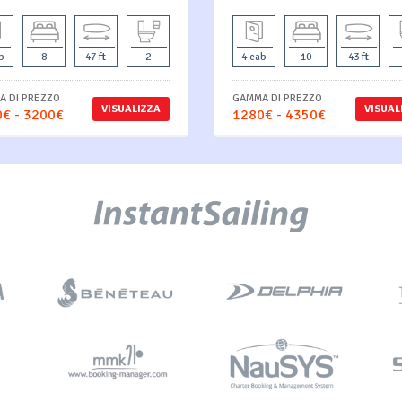
b
8
47 ft
2
4 cab
10
43 ft
 DI PREZZO
GAMMA DI PREZZO
VISUALIZZA
VISUAL
€ - 3200€
1280€ - 4350€