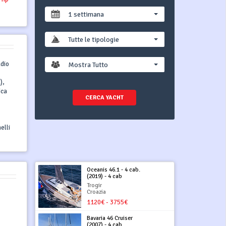
1 settimana
Tutte le tipologie
adio
Mostra Tutto
),
ica
CERCA YACHT
elli
Oceanis 46.1 - 4 cab.
(2019) - 4 cab
Trogir
Croazia
1120€ - 3755€
Bavaria 46 Cruiser
(2007) - 4 cab