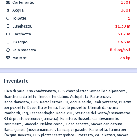
Carburante:
150 l
Acqua:
360 l
Toilette:
1
Lunghezza:
11.30 m
Larghezza:
3.67 m
Tiraggio:
1.95 m
Vela maestra:
furling/roll
Motore:
28 hp
Inventario
Elica di prua, Aria condizionata, GPS chart plotter, Varricello Salpancore,
Biancheria da letto, Tender, Tendalino, Autopilota, Paraspruzzi,
Riscaldamento, GPS, Radio lettore CD, Acqua calda, Teak pozzetto, Cuscini
per pozzetto, Doccetta esterna, Tavolo pozzetto, Utensili da cucina,
Parabordi, Log, Ecoscandaglio, Radio VHF, Stazione del Vento/Anemometro,
Kit di pronto soccorso (farmacia), Estintore, Bussola da rilevamento,
Barometro, Binocolo, Nebbia corno, Fuoco accetta, Ancora con catena,
Barca gancio (mezzomarinaio), Tanica per gasolio, Panchetta, Tanica per
l'acqua, Inverter, GPS plotter cartografico - Pozzetto, WC elettrici, ancora