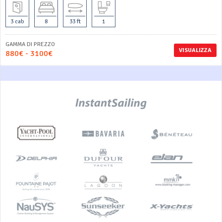
3 cab
8
33 ft
1
GAMMA DI PREZZO
VISUALIZZA
880€ - 3100€