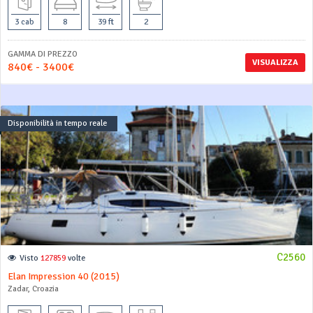
3 cab
8
39 ft
2
GAMMA DI PREZZO
VISUALIZZA
840€ - 3400€
Disponibilità in tempo reale
C2560
Visto
127859
volte
Elan Impression 40 (2015)
Zadar, Croazia