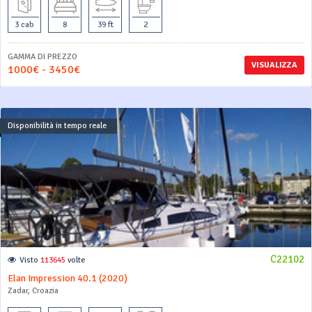
3 cab
8
39 ft
2
GAMMA DI PREZZO
VISUALIZZA
1000€ - 3450€
Disponibilità in tempo reale
C22102
Visto
113645
volte
Elan Impression 40.1 (2020)
Zadar, Croazia