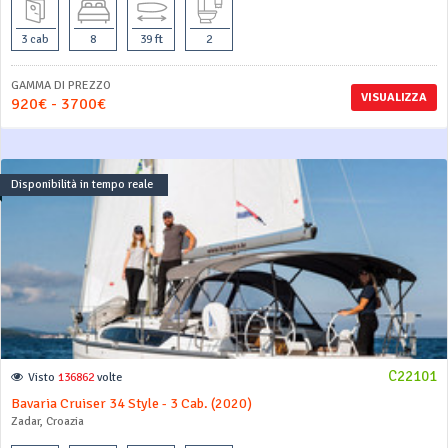
3 cab
8
39 ft
2
GAMMA DI PREZZO
VISUALIZZA
920€ - 3700€
Disponibilità in tempo reale
C22101
Visto
136862
volte
Bavaria Cruiser 34 Style - 3 Cab. (2020)
Zadar, Croazia