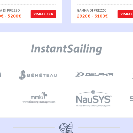
 DI PREZZO
GAMMA DI PREZZO
VISUALIZZA
VISUAL
€ - 5200€
2920€ - 6100€