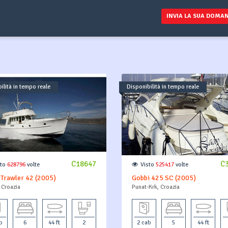
prenotazi
INVIA LA SUA DOMA
ilità in tempo reale
Disponibilità in tempo reale
C18647
C
sto
628796
volte
Visto
525417
volte
 Trawler 42 (2005)
Gobbi 425 SC (2005)
 Croazia
Punat-Krk, Croazia
b
6
44 ft
2
2 cab
5
44 ft