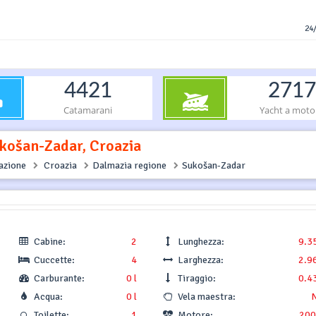
24/
4421
2717
Catamarani
Yacht a moto
košan-Zadar, Croazia
gazione
Croazia
Dalmazia regione
Sukošan-Zadar
Cabine:
2
Lunghezza:
9.3
Cuccette:
4
Larghezza:
2.9
Carburante:
0 l
Tiraggio:
0.4
Acqua:
0 l
Vela maestra:
Toilette:
1
Motore:
200