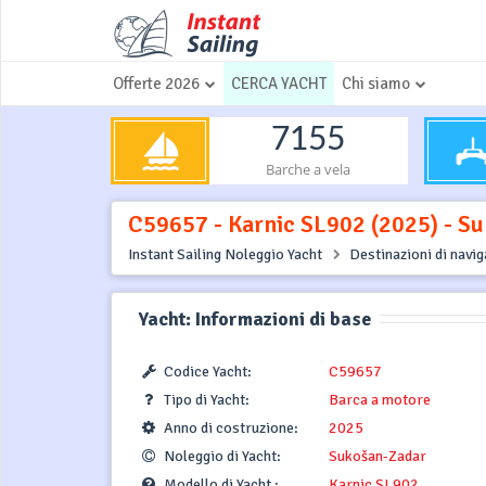
Offerte 2026
CERCA YACHT
Chi siamo
7155
Barche a vela
C59657 - Karnic SL902 (2025) - Su
Instant Sailing Noleggio Yacht
Destinazioni di navi
Yacht: Informazioni di base
Codice Yacht:
C59657
Tipo di Yacht:
Barca a motore
Anno di costruzione:
2025
Noleggio di Yacht:
Sukošan-Zadar
Modello di Yacht :
Karnic SL902