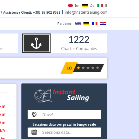
En
De
It
|
info@instantsailing.com
7 Assistenza Clienti: +385 95 802 8681
Parliamo:
1222
re
Charter Companies
5 m
6 m
3 m
Seleziona data per prezzi in tempo reale
N/A
 hp