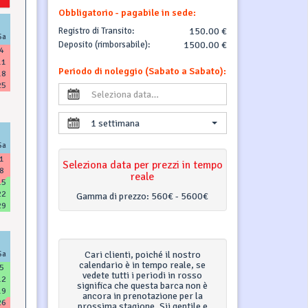
Obbligatorio - pagabile in sede:
Registro di Transito:
150.00 €
Sa
Deposito (rimborsabile):
1500.00 €
4
11
Periodo di noleggio (Sabato a Sabato):
18
25
1 settimana
Sa
1
Seleziona data per prezzi in tempo
8
reale
15
22
Gamma di prezzo:
560€ - 5600€
29
Sa
Cari clienti, poiché il nostro
calendario è in tempo reale, se
5
vedete tutti i periodi in rosso
12
significa che questa barca non è
19
ancora in prenotazione per la
26
prossima stagione. Sii gentile e