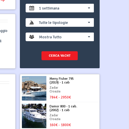
1 settimana
Tutte le tipologie
aggio
Mostra Tutto
i
CERCA YACHT
Merry Fisher 795
(2019) - 1 cab
Zadar
Croazia
784€ - 2950€
Damor 800 - 1 cab.
(2002) - 1 cab
Zadar
Croazia
160€ - 1800€