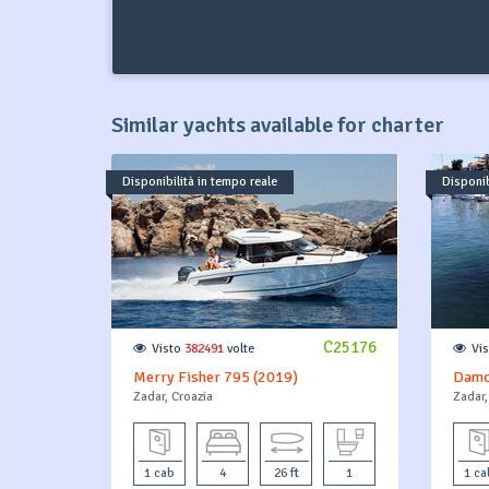
Similar yachts available for charter
Disponibilità in tempo reale
Disponib
C25176
Visto
382491
volte
Vi
Merry Fisher 795 (2019)
Damor
Zadar, Croazia
Zadar,
1 cab
4
26 ft
1
1 ca