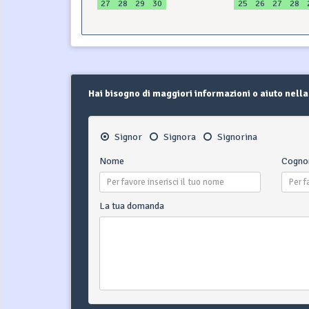
27
28
29
30
25
26
27
28
Hai bisogno di maggiori informazioni o aiuto nella
Signor
Signora
Signorina
Nome
Cogn
La tua domanda