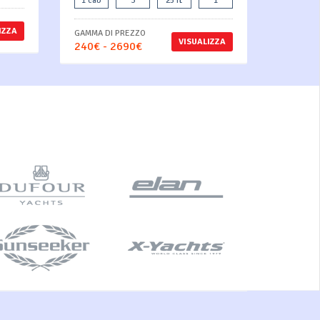
1 cab
3
25 ft
1
IZZA
GAMMA DI PREZZO
VISUALIZZA
240€ - 2690€