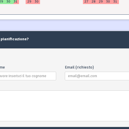
29
30
31
29
30
27
28
29
30
31
 pianificazione?
ome
Email (richiesto)