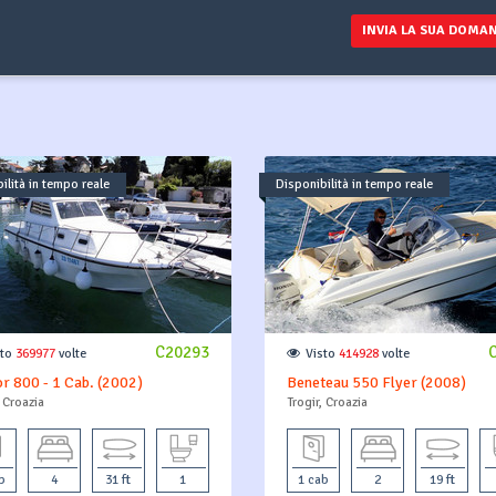
INVIA LA SUA DOMA
ilità in tempo reale
Disponibilità in tempo reale
C20293
sto
369977
volte
Visto
414928
volte
 800 - 1 Cab. (2002)
Beneteau 550 Flyer (2008)
 Croazia
Trogir, Croazia
b
4
31 ft
1
1 cab
2
19 ft