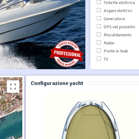
Toilette elettrica
Argani elettrici
Generatore
GPS nel pozzetto
Riscaldamento
Radar
Ponte in teak
TV
Configurazione yacht