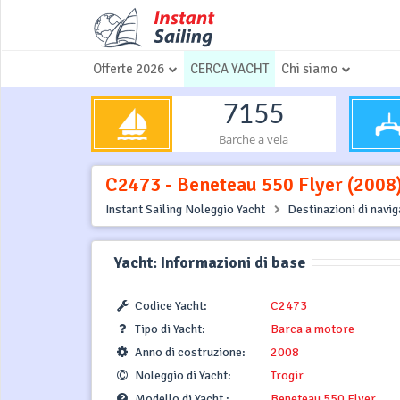
Offerte 2026
CERCA YACHT
Chi siamo
7155
Barche a vela
C2473 - Beneteau 550 Flyer (2008) 
Instant Sailing Noleggio Yacht
Destinazioni di navi
Yacht: Informazioni di base
Codice Yacht:
C2473
Tipo di Yacht:
Barca a motore
Anno di costruzione:
2008
Noleggio di Yacht:
Trogir
Modello di Yacht :
Beneteau 550 Flyer