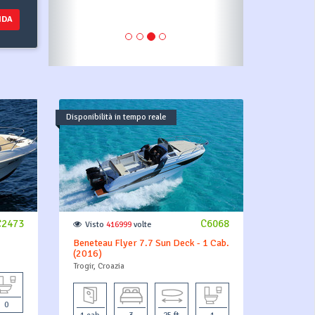
NDA
Disponibilità in tempo reale
C2473
C6068
Visto
416999
volte
Beneteau Flyer 7.7 Sun Deck - 1 Cab.
(2016)
Trogir, Croazia
0