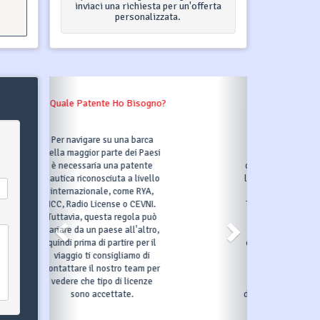
inviaci una richiesta per un'offerta
personalizzata.
Che Cos'è Un Deposito
Cauzionale?
Il deposito cauzionale è
rimborsabile e lo riceverai
dopo il check-out (dopo che
la barca è stata ispezionata
per eventuali danni).
Tuttavia, se causi un danno
sei responsabile della
quantità di deposito
cauzionale (non può essere
superato) e se il danno è
inferiore, il resto ti verrà
restituito. Il prezzo del
deposito dipende dal prezzo
della barca.