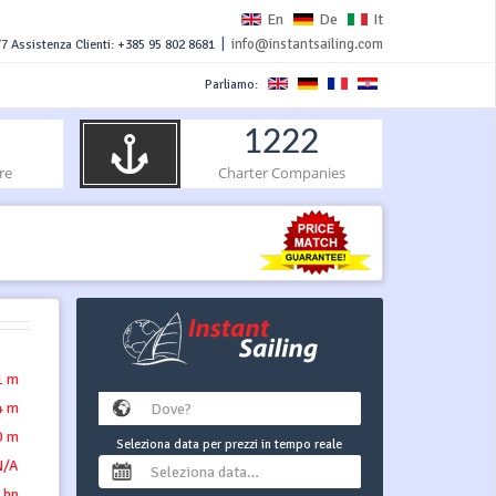
En
De
It
|
info@instantsailing.com
7 Assistenza Clienti: +385 95 802 8681
Parliamo:
1222
re
Charter Companies
1 m
4 m
0 m
Seleziona data per prezzi in tempo reale
N/A
 hp