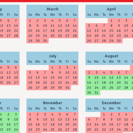
y
March
April
Th
Fr
Sa
Su
Mo
Tu
We
Th
Fr
Sa
Su
Mo
Tu
We
Th
Fr
5
6
7
1
2
3
4
5
6
7
1
2
3
12
13
14
8
9
10
11
12
13
14
5
6
7
8
9
10
19
20
21
15
16
17
18
19
20
21
12
13
14
15
16
17
26
27
28
22
23
24
25
26
27
28
19
20
21
22
23
24
29
30
31
26
27
28
29
30
July
August
Th
Fr
Sa
Su
Mo
Tu
We
Th
Fr
Sa
Su
Mo
Tu
We
Th
Fr
4
5
6
1
2
3
4
11
12
13
5
6
7
8
9
10
11
2
3
4
5
6
7
18
19
20
12
13
14
15
16
17
18
9
10
11
12
13
14
25
26
27
19
20
21
22
23
24
25
16
17
18
19
20
21
26
27
28
29
30
31
23
24
25
26
27
28
30
31
r
November
December
Th
Fr
Sa
Su
Mo
Tu
We
Th
Fr
Sa
Su
Mo
Tu
We
Th
Fr
1
2
3
1
2
3
4
5
6
7
1
2
3
4
8
9
10
8
9
10
11
12
13
14
6
7
8
9
10
11
15
16
17
15
16
17
18
19
20
21
13
14
15
16
17
18
22
23
24
22
23
24
25
26
27
28
20
21
22
23
24
25