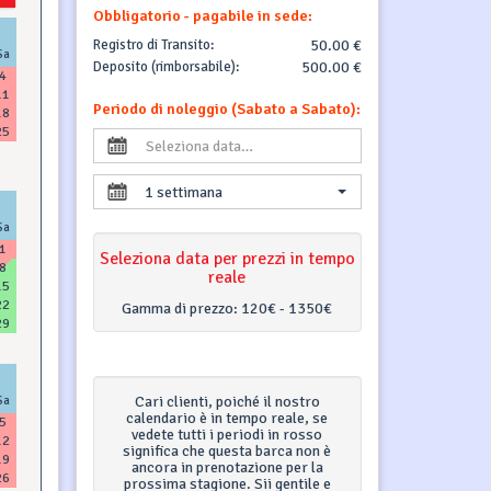
Obbligatorio - pagabile in sede:
Registro di Transito:
50.00 €
Sa
Deposito (rimborsabile):
500.00 €
4
11
Periodo di noleggio (Sabato a Sabato):
18
25
1 settimana
Sa
1
Seleziona data per prezzi in tempo
8
reale
15
22
Gamma di prezzo:
120€ - 1350€
29
Sa
Cari clienti, poiché il nostro
calendario è in tempo reale, se
5
vedete tutti i periodi in rosso
12
significa che questa barca non è
19
ancora in prenotazione per la
26
prossima stagione. Sii gentile e