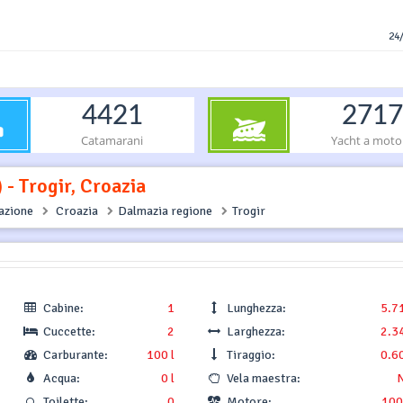
24/
4421
2717
Catamarani
Yacht a moto
- Trogir, Croazia
gazione
Croazia
Dalmazia regione
Trogir
Cabine:
1
Lunghezza:
5.7
Cuccette:
2
Larghezza:
2.3
Carburante:
100 l
Tiraggio:
0.6
Acqua:
0 l
Vela maestra:
Toilette:
0
Motore:
100