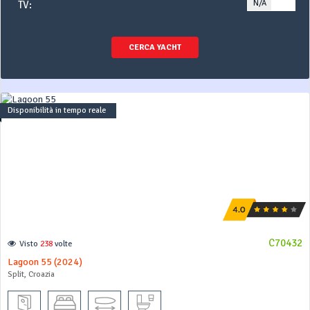
N/A
YE
TV:
CERCA YACHT
Disponibilità in tempo reale
C70432
Visto
238
volte
Lagoon 55 (2024)
Split, Croazia