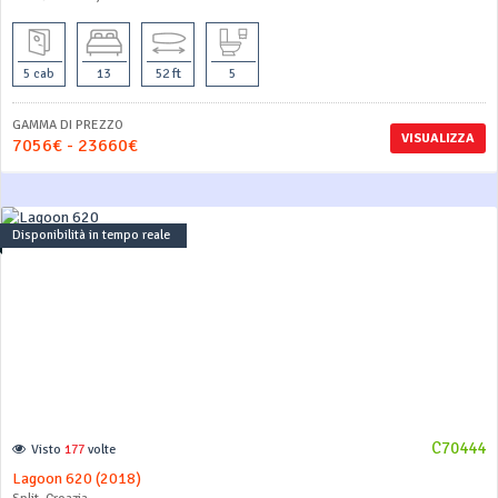
5 cab
13
52 ft
5
GAMMA DI PREZZO
VISUALIZZA
7056€ - 23660€
Disponibilità in tempo reale
C70444
Visto
177
volte
Lagoon 620 (2018)