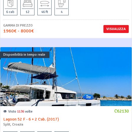
6 cab
12
46 ft
4
GAMMA DI PREZZO
VISUALIZZA
1960€ - 8000€
Disponibilità in tempo reale
C62130
Visto
1136
volte
Lagoon 52 F - 6 + 2 Cab. (2017)
Split, Croazia