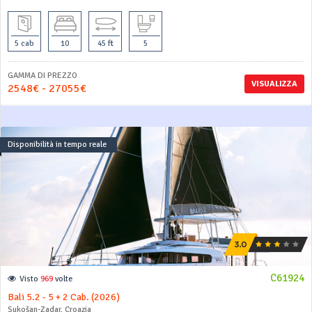
5 cab
10
45 ft
5
GAMMA DI PREZZO
VISUALIZZA
2548€ - 27055€
Disponibilità in tempo reale
C61924
Visto
969
volte
Bali 5.2 - 5 + 2 Cab. (2026)
Sukošan-Zadar, Croazia