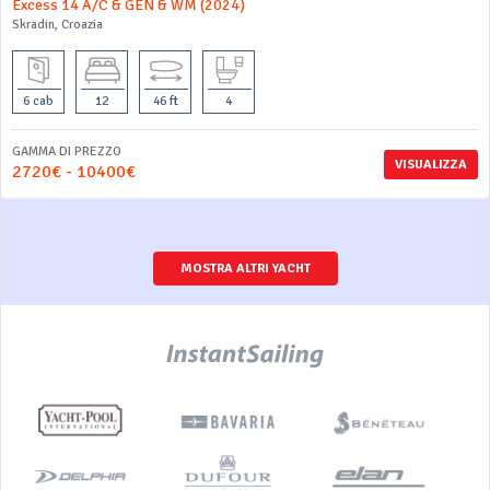
Excess 14 A/C & GEN & WM (2024)
Skradin, Croazia
6 cab
12
46 ft
4
GAMMA DI PREZZO
VISUALIZZA
2720€ - 10400€
MOSTRA ALTRI YACHT