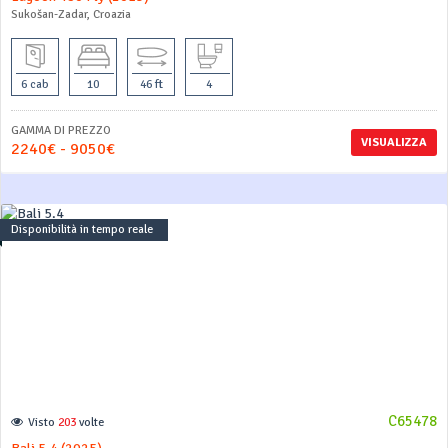
Sukošan-Zadar, Croazia
6 cab
10
46 ft
4
GAMMA DI PREZZO
VISUALIZZA
2240€ - 9050€
Disponibilità in tempo reale
C65478
Visto
203
volte