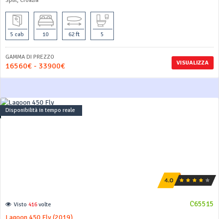
Split, Croazia
5 cab
10
62 ft
5
GAMMA DI PREZZO
VISUALIZZA
16560€ - 33900€
Disponibilità in tempo reale
C65515
Visto
416
volte
Lagoon 450 Fly (2019)