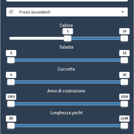
Prezzi ascendenti
Cabine
5
10
Toilette
0
10
Cuccette
0
20
Anno di costruzione
1950
2026
Lunghezza yacht
0ft
150ft