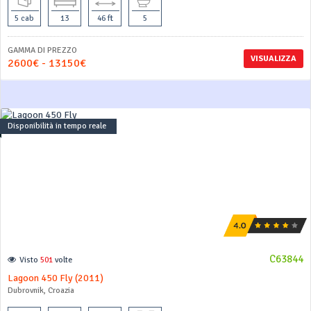
5 cab
13
46 ft
5
GAMMA DI PREZZO
VISUALIZZA
2600€ - 13150€
Disponibilità in tempo reale
C63844
Visto
501
volte
Lagoon 450 Fly (2011)
Dubrovnik, Croazia