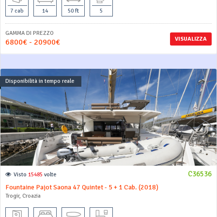
7 cab
14
50 ft
5
GAMMA DI PREZZO
VISUALIZZA
6800€ - 20900€
Disponibilità in tempo reale
C36536
Visto
15485
volte
Fountaine Pajot Saona 47 Quintet - 5 + 1 Cab. (2018)
Trogir, Croazia