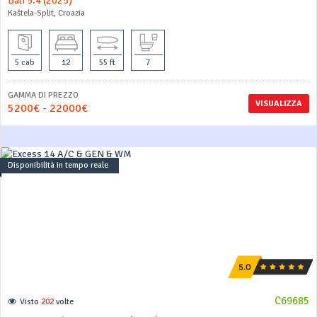
Bali 5.4 (2025)
Kaštela-Split, Croazia
5 cab
12
55 ft
7
GAMMA DI PREZZO
VISUALIZZA
5200€ - 22000€
Disponibilità in tempo reale
C69685
Visto
202
volte