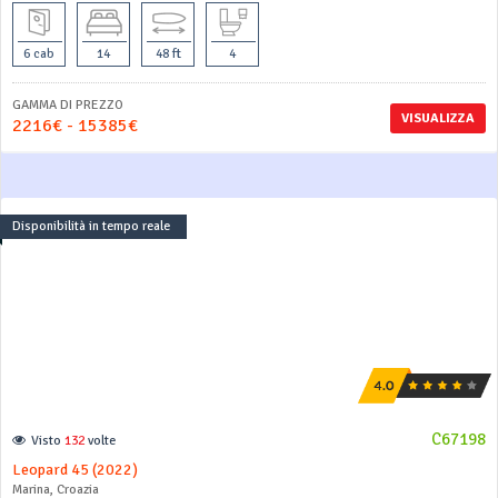
6 cab
14
48 ft
4
GAMMA DI PREZZO
VISUALIZZA
2216€ - 15385€
Disponibilità in tempo reale
C67198
Visto
132
volte
Leopard 45 (2022)
Marina, Croazia