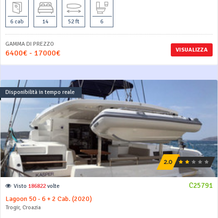
6 cab
14
52 ft
6
GAMMA DI PREZZO
VISUALIZZA
6400€ - 17000€
Disponibilità in tempo reale
C25791
Visto
186822
volte
Lagoon 50 - 6 + 2 Cab. (2020)
Trogir, Croazia