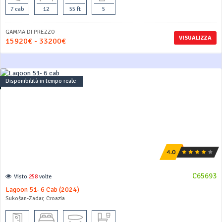
7 cab
12
55 ft
5
GAMMA DI PREZZO
VISUALIZZA
15920€ - 33200€
Disponibilità in tempo reale
C65693
Visto
258
volte
Lagoon 51- 6 Cab (2024)
Sukošan-Zadar, Croazia