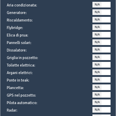
N/A
YE
Aria condizionata:
N/A
YE
Generatore:
N/A
YE
Riscaldamento:
N/A
YE
Flybridge:
N/A
YE
Elica di prua:
N/A
YE
Pannelli solari:
N/A
YE
Dissalatore:
N/A
YE
Griglia in pozzetto:
N/A
YE
Toilette elettrica:
N/A
YE
Argani elettrici:
N/A
YE
Ponte in teak:
N/A
YE
Plancetta:
N/A
YE
GPS nel pozzetto:
N/A
YE
Pilota automatico:
N/A
YE
Radar: